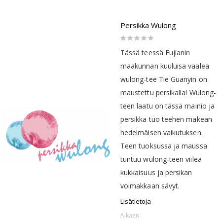
Persikka Wulong
Rating:
0%
Tässä teessä Fujianin
maakunnan kuuluisa vaalea
wulong-tee Tie Guanyin on
maustettu persikalla! Wulong-
teen laatu on tässä mainio ja
persikka tuo teehen makean
hedelmäisen vaikutuksen.
Teen tuoksussa ja maussa
tuntuu wulong-teen viileä
kukkaisuus ja persikan
voimakkaan sävyt.
Lisätietoja
Alkaen