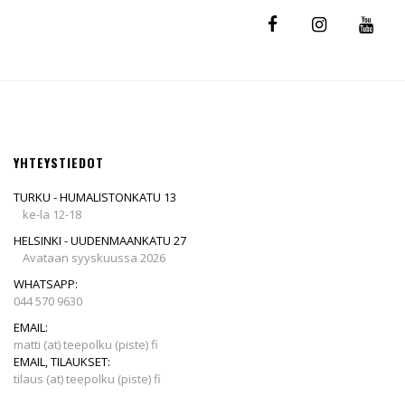
YHTEYSTIEDOT
TURKU - HUMALISTONKATU 13
ke-la 12-18
HELSINKI - UUDENMAANKATU 27
Avataan syyskuussa 2026
WHATSAPP:
044 570 9630
EMAIL:
matti (at) teepolku (piste) fi
EMAIL, TILAUKSET:
tilaus (at) teepolku (piste) fi