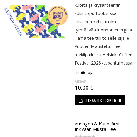
kuorta ja krysanteemin
kukintoja. Tuoksussa
kesäinen keto, maku
tyrmäävää luonnon energiaa.
Tämä tee tuli toiselle sijalle
Vuoden Maustettu Tee -
teekilpailussa Helsinki Coffee
Festival 2026 -tapahtumassa.
Lisätietoja
Alkaen
10,00 €
LISÄÄ OSTOSKORIIN
Auringon & Kuun Järvi -
Inkivääri Musta Tee
Rating: