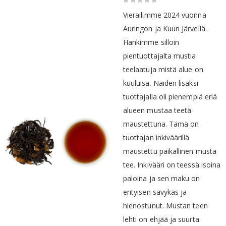
0%
Vierailimme 2024 vuonna
Auringon ja Kuun Järvellä.
Hankimme silloin
pientuottajalta mustia
teelaatuja mistä alue on
kuuluisa. Näiden lisäksi
tuottajalla oli pienempiä eriä
alueen mustaa teetä
maustettuna. Tämä on
tuottajan inkiväärillä
maustettu paikallinen musta
tee. Inkivääri on teessä isoina
paloina ja sen maku on
erityisen sävykäs ja
hienostunut. Mustan teen
lehti on ehjää ja suurta.