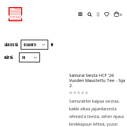
Haku
tuo
0
Cart
Aseta
JÄRJESTÄ
laskevaan
NÄYTÄ
järjestykseen
Samurai Siesta HCF '26
Vuoden Maustettu Tee - Sija
2.
Rating:
0%
Samuraitkin kaipaa siestaa..
kaikki alkaa japanilaisesta
vihreästä teestä, siihen ripaus
kirsikkapuun lehteä, yuzun