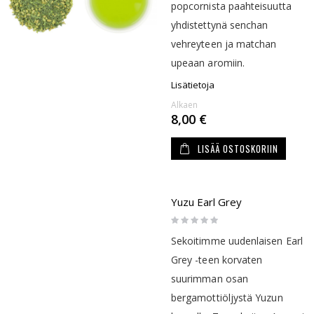
popcornista paahteisuutta
yhdistettynä senchan
vehreyteen ja matchan
upeaan aromiin.
Lisätietoja
Alkaen
8,00 €
LISÄÄ OSTOSKORIIN
Yuzu Earl Grey
Rating:
0%
Sekoitimme uudenlaisen Earl
Grey -teen korvaten
suurimman osan
bergamottiöljystä Yuzun