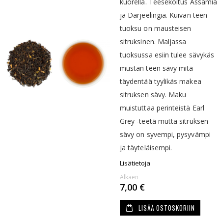
kuorella. Teesekoitus Assamia
ja Darjeelingia. Kuivan teen
tuoksu on mausteisen
sitruksinen. Maljassa
tuoksussa esiin tulee sävykäs
mustan teen sävy mitä
täydentää tyylikäs makea
sitruksen sävy. Maku
muistuttaa perinteistä Earl
Grey -teetä mutta sitruksen
sävy on syvempi, pysyvämpi
ja täyteläisempi.
Lisätietoja
Alkaen
7,00 €
LISÄÄ OSTOSKORIIN