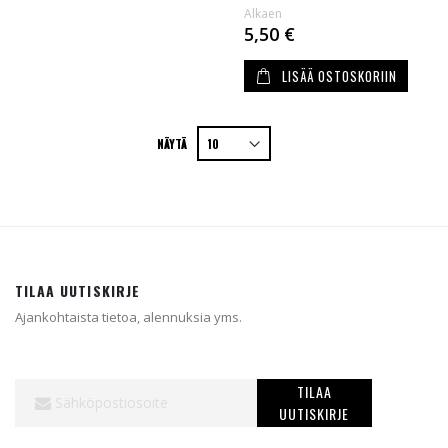
Alkaen
5,50 €
LISÄÄ OSTOSKORIIN
NÄYTÄ
TILAA UUTISKIRJE
Ajankohtaista tietoa, alennuksia yms.
Tilaa
TILAA
uutiskirjeemme:
UUTISKIRJE