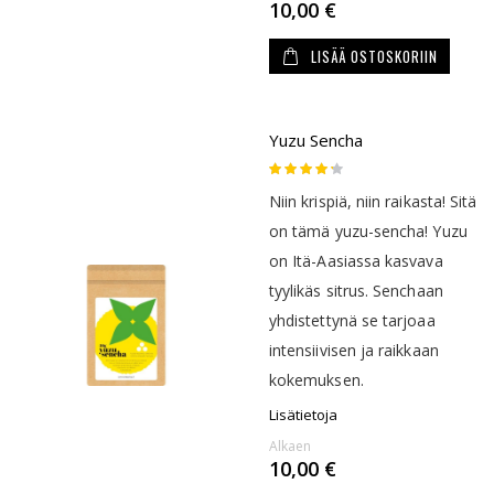
10,00 €
LISÄÄ OSTOSKORIIN
Yuzu Sencha
Rating:
80
100
% of
Niin krispiä, niin raikasta! Sitä
on tämä yuzu-sencha! Yuzu
on Itä-Aasiassa kasvava
tyylikäs sitrus. Senchaan
yhdistettynä se tarjoaa
intensiivisen ja raikkaan
kokemuksen.
Lisätietoja
Alkaen
10,00 €