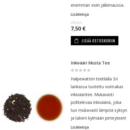
enemmän esiin jälkimaussa.
Lisätietoja
Alkaen
7,50 €
LISÄÄ OSTOSKORIIN
Inkivääri Musta Tee
Rating:
0%
Halpewatten teetilalla Sri
lankassa tuotettu voimakas
inkivääritee. Mukavasti
polttelevaa inkivääriä, joka
tuo mukavasti lämpöä syksyn
ja talven kylmään pimeyteen!
Lisätietoja