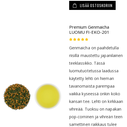
LISÄÄ OSTOSKORIIN
Premium Genmaicha
LUOMU FI-EKO-201
Rating:
100
100
% of
Genmaicha on paahdetulla
riisillä maustettu japanilainen
teeklassikko. Tässä
luomutuotetussa laadussa
käytetty lehti on hieman
tavanomaista parempaa
vaikka kyseessä onkin koko
kansan tee. Lehti on kirkkaan
vihreää. Tuoksu on napakan
pop-corninen ja vihreän teen
samettinen raikkaus tulee