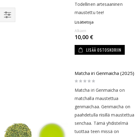
Todellinen artesaaninen
maustettu tee!
Lisätietoja
RAJAA
Alkaen
10,00 €
LISÄÄ OSTOSKORIIN
Matcha iri Genmaicha (2025)
Rating:
0%
Matcha iri Genmaicha on
matchalla maustettua
genmaichaa. Genmaicha on
paahdetulla riisillä maustettua
senchaa. Tämä yhdistelmä
tuottaa teen missä on