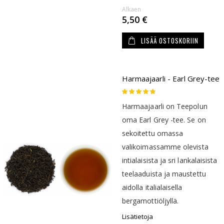
Alkaen
5,50 €
LISÄÄ OSTOSKORIIN
Harmaajaarli - Earl Grey-tee
Rating:
90
100
% of
Harmaajaarli on Teepolun
oma Earl Grey -tee. Se on
sekoitettu omassa
valikoimassamme olevista
intialaisista ja sri lankalaisista
teelaaduista ja maustettu
aidolla italialaisella
bergamottiöljyllä.
Lisätietoja