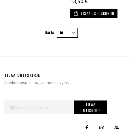
13,50 €
LISÄÄ OSTOSKORIIN
NÄYTÄ
TILAA UUTISKIRJE
Ajankohtaista tietoa, alennuksia yms.
Tilaa
TILAA
uutiskirjeemme:
UUTISKIRJE