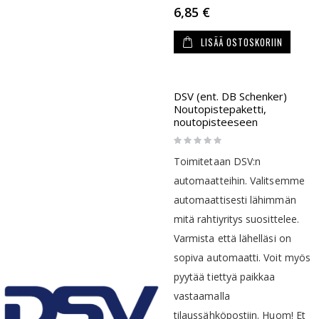
6,85 €
LISÄÄ OSTOSKORIIN
DSV (ent. DB Schenker)
Noutopistepaketti,
noutopisteeseen
Rating:
0%
Toimitetaan DSV:n
automaatteihin. Valitsemme
automaattisesti lähimmän
mitä rahtiyritys suosittelee.
Varmista että lähelläsi on
sopiva automaatti. Voit myös
pyytää tiettyä paikkaa
vastaamalla
tilaussähköpostiin. Huom! Et