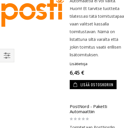
Automaattia ei voi valita.
Huom! Et tarvitse tuotteita
tilatessasi tätä toimitustapaa
vaan valitset kassalla
toimitustavan. Nämä on
listattuna siltä varalta että
jokin toimitus vaatii erillisen
lisätoimituksen.
RAJAA
Lisätietoja
6,45 €
LISÄÄ OSTOSKORIIN
PostNord - Paketti
Automaattiin
Rating:
0%
Toimitetaan PostNordin