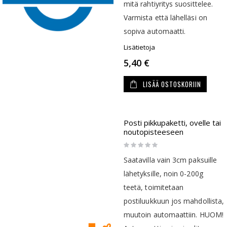
mitä rahtiyritys suosittelee.
Varmista että lähelläsi on
sopiva automaatti.
Lisätietoja
5,40 €
LISÄÄ OSTOSKORIIN
Posti pikkupaketti, ovelle tai
noutopisteeseen
Rating:
0%
Saatavilla vain 3cm paksuille
lähetyksille, noin 0-200g
teetä, toimitetaan
postiluukkuun jos mahdollista,
muutoin automaattiin. HUOM!