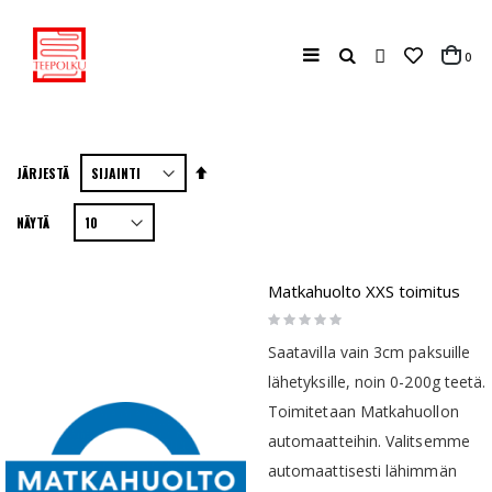
Haku
tuo
0
Cart
Aseta
JÄRJESTÄ
laskevaan
NÄYTÄ
järjestykseen
Matkahuolto XXS toimitus
Rating:
0%
Saatavilla vain 3cm paksuille
lähetyksille, noin 0-200g teetä.
Toimitetaan Matkahuollon
automaatteihin. Valitsemme
automaattisesti lähimmän