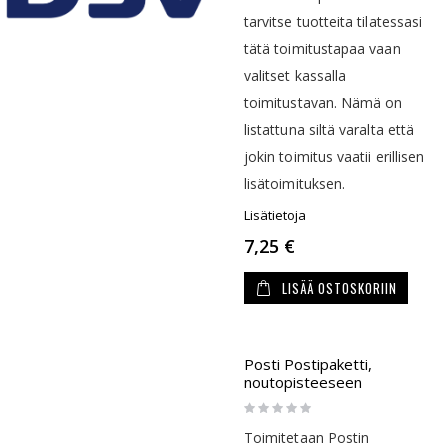
tarvitse tuotteita tilatessasi
tätä toimitustapaa vaan
valitset kassalla
toimitustavan. Nämä on
listattuna siltä varalta että
jokin toimitus vaatii erillisen
lisätoimituksen.
Lisätietoja
7,25 €
LISÄÄ OSTOSKORIIN
Posti Postipaketti,
noutopisteeseen
Rating:
0%
Toimitetaan Postin