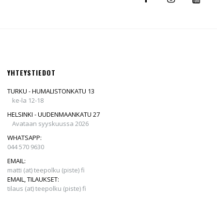
YHTEYSTIEDOT
TURKU - HUMALISTONKATU 13
ke-la 12-18
HELSINKI - UUDENMAANKATU 27
Avataan syyskuussa 2026
WHATSAPP:
044 570 9630
EMAIL:
matti (at) teepolku (piste) fi
EMAIL, TILAUKSET:
tilaus (at) teepolku (piste) fi