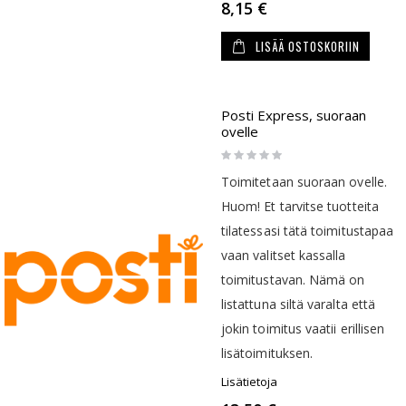
8,15 €
LISÄÄ OSTOSKORIIN
Posti Express, suoraan
ovelle
Rating:
0%
Toimitetaan suoraan ovelle.
Huom! Et tarvitse tuotteita
tilatessasi tätä toimitustapaa
vaan valitset kassalla
toimitustavan. Nämä on
listattuna siltä varalta että
jokin toimitus vaatii erillisen
lisätoimituksen.
Lisätietoja