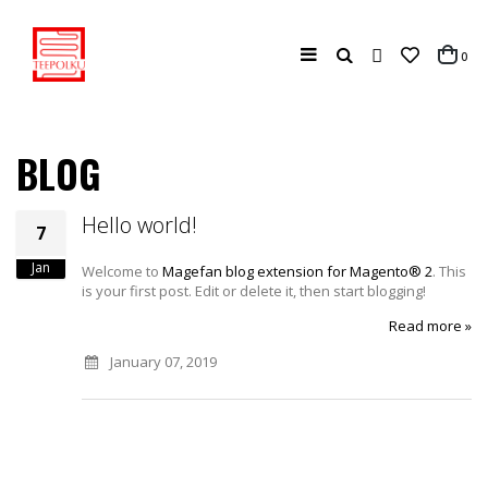
Haku
tuo
0
Cart
BLOG
Hello world!
7
Jan
Welcome to
Magefan
blog extension for Magento® 2
. This
is your first post. Edit or delete it, then start blogging!
Read more »
January 07, 2019