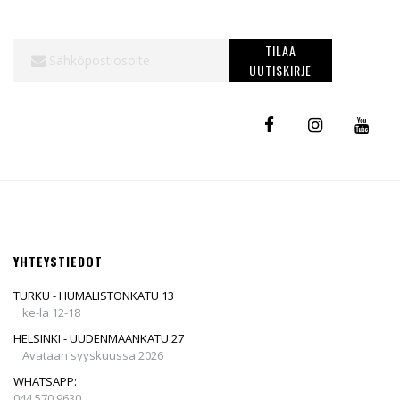
Tilaa
TILAA
uutiskirjeemme:
UUTISKIRJE
YHTEYSTIEDOT
TURKU - HUMALISTONKATU 13
ke-la 12-18
HELSINKI - UUDENMAANKATU 27
Avataan syyskuussa 2026
WHATSAPP:
044 570 9630