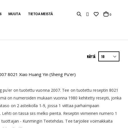
6
MUUTA
TIETOA MEISTÄ
tuotteet
0
Cart
NÄYTÄ
07 8021 Xiao Huang Yin (Sheng Pu'er)
 pu'er on tuotettu vuonna 2007. Tee on tuotettu reseptin 8021
mä on numeroiden mukaan vuonna 1980 kehitetty resepti, jonka
utaso on 2 asteikolla 1-9, jossa 1 viittaa parhaimpaan
n. Lehti on tässä siis melko pientä. Reseptin viimeinen numero 1
 tuottajan - Kunmingin Teetehdas. Tee tarjoilee voimakkaita