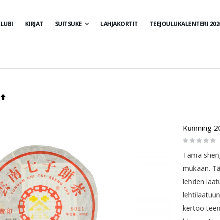
LUBI
KIRJAT
SUITSUKE
LAHJAKORTIT
TEEJOULUKALENTERI 202
Aseta
laskevaan
Kunming 20
järjestykseen
Rating:
0%
Tämä sheng
mukaan. Tä
lehden laat
lehtilaatuu
kertoo teen