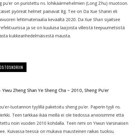
 pu'er on puristettu ns. lohikäärmehelmien (Long Zhu) muotoon.
äiset pyöreät helmet painavat 8g. Tee on Da Xue Shanin eli
vuoren lehtimateriaalia keväältä 2020. Da Xue Shan sijaitsee
refektuurissa ja se on kuuluisa laajoista villeistä teepuumetsistä
easta kukkeanhedelmäisestä mausta.
 OSTOSKORIIN
- Yiwu Zheng Shan Ye Sheng Cha ~ 2010, Sheng Pu'er
 pu'er-tuotannon tyylillä paketoitu sheng pu'er. Paperin tyyli ns.
erkki. Teen tarkkaa ikää meillä ei ole tiedossa arvioisimme että
uotettu noin vuoden 2010 kohdalla. Teen nimi on Yiwun Varsinaisen
itee. Kuivassa teessä on mukava mausteinen raikas tuoksu.