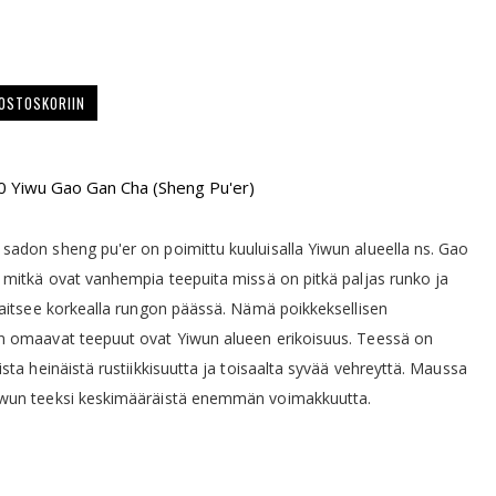
 OSTOSKORIIN
0 Yiwu Gao Gan Cha (Sheng Pu'er)
adon sheng pu'er on poimittu kuuluisalla Yiwun alueella ns. Gao
 mitkä ovat vanhempia teepuita missä on pitkä paljas runko ja
jaitsee korkealla rungon päässä. Nämä poikkeksellisen
n omaavat teepuut ovat Yiwun alueen erikoisuus. Teessä on
ista heinäistä rustiikkisuutta ja toisaalta syvää vehreyttä. Maussa
wun teeksi keskimääräistä enemmän voimakkuutta.