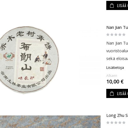
LISÄÄ
Nan Jian T
Rating:
0%
Nan Jian Tu
vuoristoalu
sekä eloisaa
Lisätietoja
Alkaen
10,00 €
LISÄÄ
Long Zhu S
Rating:
0%