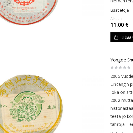
hieman terv
Lisätietoja
Alkaen
11,00 €
LISÄÄ
Yongde Shu
Rating:
0%
2005 vuoden
Lincangin p
joka on sit
2002 mutta 
historiasta
teetä jo koh
tahroja. Te