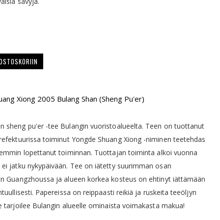
aisia sävyjä.
 OSTOSKORIIN
ang Xiong 2005 Bulang Shan (Sheng Pu'er)
 sheng pu'er -tee Bulangin vuoristoalueelta. Teen on tuottanut
refektuurissa toiminut Yongde Shuang Xiong -niminen teetehdas
temmin lopettanut toiminnan. Tuottajan toiminta alkoi vuonna
ei jatku nykypäivään. Tee on iätetty suurimman osan
an Guangzhoussa ja alueen korkea kosteus on ehtinyt iättämään
tuullisesti. Papereissa on reippaasti reikiä ja ruskeita teeöljyn
e tarjoilee Bulangin alueelle ominaista voimakasta makua!