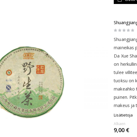
Shuangjian
Rating:
0%
Shuangjiang
maineikas 
Da Xue Shan
on herkulli
tulee villit
tuoksu on k
makeahko t
puinen. Pitk
makeus ja t
Lisätietoja
Alkaen
9,00 €