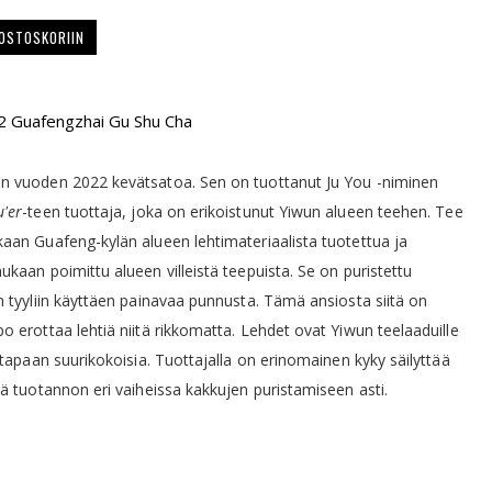
 OSTOSKORIIN
2 Guafengzhai Gu Shu Cha
n vuoden 2022 kevätsatoa. Sen on tuottanut Ju You -niminen
u'er
-teen tuottaja, joka on erikoistunut Yiwun alueen teehen. Tee
aan Guafeng-kylän alueen lehtimateriaalista tuotettua ja
ukaan poimittu alueen villeistä teepuista. Se on puristettu
n tyyliin käyttäen painavaa punnusta. Tämä ansiosta siitä on
o erottaa lehtiä niitä rikkomatta. Lehdet ovat Yiwun teelaaduille
n tapaan suurikokoisia. Tuottajalla on erinomainen kyky säilyttää
nä tuotannon eri vaiheissa kakkujen puristamiseen asti.