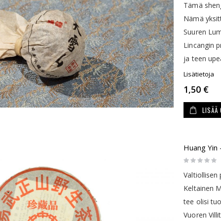
Tämä sheng
Nämä yksitt
Suuren Lumi
Lincangin p
ja teen up
Lisätietoja
1,50 €
LISÄÄ
Huang Yin 
Rating:
0%
Valtiollisen
Keltainen M
tee olisi t
Vuoren Vill