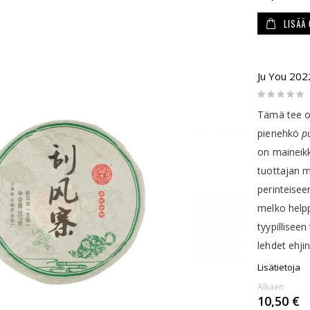
LISÄÄ
Ju You 202
Rating:
0%
Tämä tee o
pienehkö
p
on maineikk
tuottajan m
perinteisee
melko helpp
tyypillisee
lehdet ehji
Lisätietoja
Alkaen
10,50 €