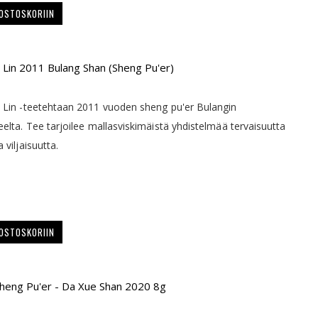
 OSTOSKORIIN
u Lin 2011 Bulang Shan (Sheng Pu'er)
 Lin -teetehtaan 2011 vuoden sheng pu'er Bulangin
eelta. Tee tarjoilee mallasviskimäistä yhdistelmää tervaisuutta
 viljaisuutta.
 OSTOSKORIIN
heng Pu'er - Da Xue Shan 2020 8g