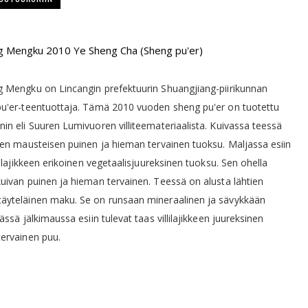
g Mengku 2010 Ye Sheng Cha (Sheng pu'er)
 Mengku on Lincangin prefektuurin Shuangjiang-piirikunnan
pu'er-teentuottaja. Tämä 2010 vuoden sheng pu'er on tuotettu
in eli Suuren Lumivuoren villiteemateriaalista. Kuivassa teessä
nen mausteisen puinen ja hieman tervainen tuoksu. Maljassa esiin
eelajikkeen erikoinen vegetaalisjuureksinen tuoksu. Sen ohella
uivan puinen ja hieman tervainen. Teessä on alusta lähtien
äyteläinen maku. Se on runsaan mineraalinen ja sävykkään
ässä jälkimaussa esiin tulevat taas villilajikkeen juureksinen
ervainen puu.