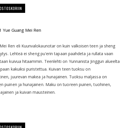
 OSTOSKORIIN
21 Yue Guang Mei Ren
ei Ren eli Kuunvalokaunotar on kuin valkoisen teen ja sheng
teytys. Lehteä ei sheng pu'erin tapaan paahdeta ja rullata vaan
taan kuivua hitaammin. Teenlehti on Yunnanista Jinggun alueelta
tapaan kakuiksi puristettua. Kuivan teen tuoksu on
inen, juurevan makea ja hunajainen. Tuoksu maljassa on
n puinen ja hunajainen. Maku on tuoreen puinen, tuohinen,
ajainen ja kuivan mausteinen.
 OSTOSKORIIN