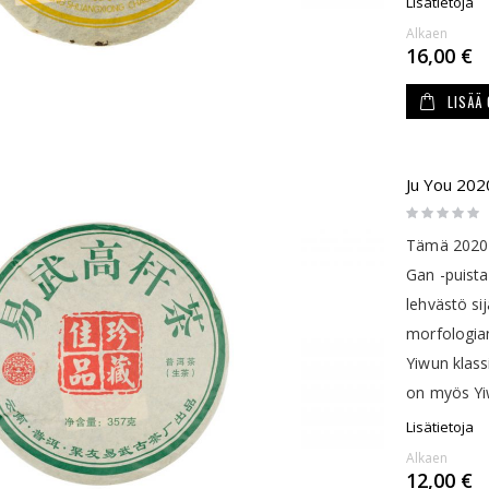
Lisätietoja
Alkaen
16,00 €
LISÄÄ
Ju You 202
Rating:
0%
Tämä 2020 s
Gan -puista
lehvästö si
morfologia
Yiwun klass
on myös Yi
Lisätietoja
Alkaen
12,00 €