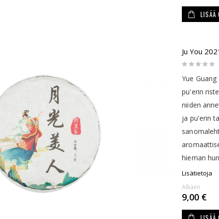
LISÄÄ
Ju You 20
Rating:
0%
Yue Guang M
pu'erin ris
niiden anne
ja pu'erin 
sanomaleht
aromaattise
hieman hun
Lisätietoja
Alkaen
9,00 €
LISÄÄ