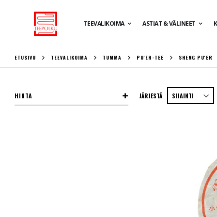
TEEVALIKOIMA
ASTIAT & VÄLINEET
K
ETUSIVU
TEEVALIKOIMA
TUMMA
PU'ER-TEE
SHENG PU'ER
HINTA
JÄRJESTÄ