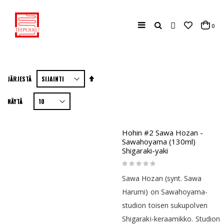
Haku
tuo
0
Cart
Aseta
JÄRJESTÄ
laskevaan
NÄYTÄ
järjestykseen
Hohin #2 Sawa Hozan -
Sawahoyama (130ml)
Shigaraki-yaki
Rating:
0%
Sawa Hozan (synt. Sawa
Harumi) on Sawahoyama-
studion toisen sukupolven
Shigaraki-keraamikko. Studion