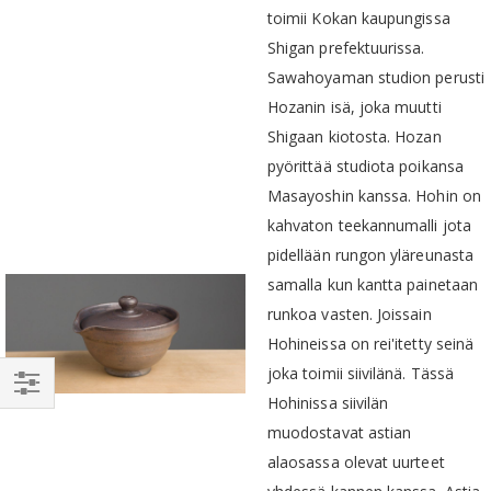
toimii Kokan kaupungissa
Shigan prefektuurissa.
Sawahoyaman studion perusti
Hozanin isä, joka muutti
Shigaan kiotosta. Hozan
pyörittää studiota poikansa
Masayoshin kanssa. Hohin on
kahvaton teekannumalli jota
pidellään rungon yläreunasta
samalla kun kantta painetaan
runkoa vasten. Joissain
Hohineissa on rei'itetty seinä
joka toimii siivilänä. Tässä
Hohinissa siivilän
RAJAA
muodostavat astian
alaosassa olevat uurteet