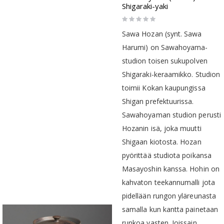
Shigaraki-yaki
Rating:
0%
Sawa Hozan (synt. Sawa
Harumi) on Sawahoyama-
studion toisen sukupolven
Shigaraki-keraamikko. Studion
toimii Kokan kaupungissa
Shigan prefektuurissa.
Sawahoyaman studion perusti
Hozanin isä, joka muutti
Shigaan kiotosta. Hozan
pyörittää studiota poikansa
Masayoshin kanssa. Hohin on
kahvaton teekannumalli jota
pidellään rungon yläreunasta
samalla kun kantta painetaan
runkoa vasten. Joissain