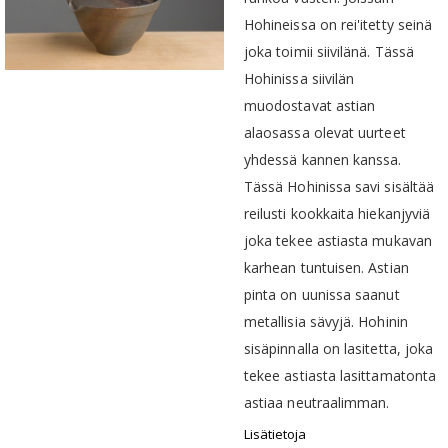
Hohineissa on rei'itetty seinä
joka toimii siivilänä. Tässä
Hohinissa siivilän
muodostavat astian
alaosassa olevat uurteet
yhdessä kannen kanssa.
Tässä Hohinissa savi sisältää
reilusti kookkaita hiekanjyviä
joka tekee astiasta mukavan
karhean tuntuisen. Astian
pinta on uunissa saanut
metallisia sävyjä. Hohinin
sisäpinnalla on lasitetta, joka
tekee astiasta lasittamatonta
astiaa neutraalimman.
Lisätietoja