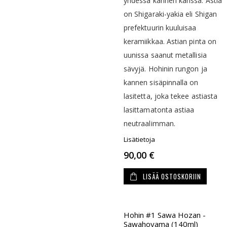
yhdessä kannen kanssa. Astia
on Shigaraki-yakia eli Shigan
prefektuurin kuuluisaa
keramiikkaa. Astian pinta on
uunissa saanut metallisia
sävyjä. Hohinin rungon ja
kannen sisäpinnalla on
lasitetta, joka tekee astiasta
lasittamatonta astiaa
neutraalimman.
Lisätietoja
90,00 €
LISÄÄ OSTOSKORIIN
Hohin #1 Sawa Hozan -
Sawahoyama (140ml)