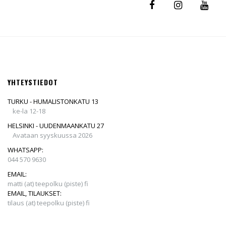
YHTEYSTIEDOT
TURKU - HUMALISTONKATU 13
ke-la 12-18
HELSINKI - UUDENMAANKATU 27
Avataan syyskuussa 2026
WHATSAPP:
044 570 9630
EMAIL:
matti (at) teepolku (piste) fi
EMAIL, TILAUKSET:
tilaus (at) teepolku (piste) fi