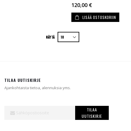
120,00 €
LISÄÄ OSTOSKORIIN
NÄYTÄ
TILAA UUTISKIRJE
Ajankohtaista tietoa, alennuksia yms.
Tilaa
TILAA
uutiskirjeemme:
UUTISKIRJE