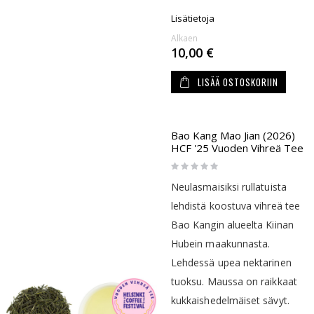
Lisätietoja
Alkaen
10,00 €
LISÄÄ OSTOSKORIIN
Bao Kang Mao Jian (2026)
HCF '25 Vuoden Vihreä Tee
Rating:
0%
Neulasmaisiksi rullatuista
lehdistä koostuva vihreä tee
Bao Kangin alueelta Kiinan
Hubein maakunnasta.
Lehdessä upea nektarinen
tuoksu. Maussa on raikkaat
kukkaishedelmäiset sävyt.