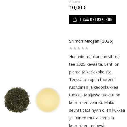
Alkaen
10,00 €
LISÄÄ OSTOSKORIIN
Shimen Maojian (2025)
Rating:
0%
Hunanin maakunnan vihreä
tee 2025 keväältä. Lehti on
pientä ja keskikokoista.
Teessä on upea tuoreen
ruohoinen ja kedonkukkea
tuoksu. Maljassa tuoksu on
kermaisen vehreä. Maku
seuraa tätä hyvin ollen kukkea
ja ituinen mutta samalla
kermaisen mehevä.