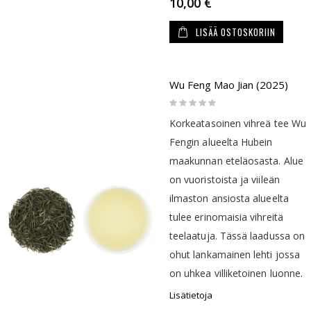
10,00 €
LISÄÄ OSTOSKORIIN
Wu Feng Mao Jian (2025)
Rating:
0%
Korkeatasoinen vihreä tee Wu
Fengin alueelta Hubein
maakunnan eteläosasta. Alue
on vuoristoista ja viileän
ilmaston ansiosta alueelta
tulee erinomaisia vihreitä
teelaatuja. Tässä laadussa on
ohut lankamainen lehti jossa
on uhkea villiketoinen luonne.
Lisätietoja