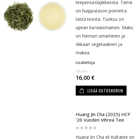
teepensaslajikkeesta. Tämä
on huipputason poiminta
tästä teestä. Tuoksu on
upean karviaismainen. Maku
on hieman umaminen ja
rikkaan vegetaalinen ja
makea.
Lisätietoja
Alkaen
16,00 €
LISÄÄ OSTOSKORIIN
Huang Jin Cha (2025) HCF
'26 Vuoden Vihreä Tee
Rating:
0%
Huang Jin Cha eli Kultatee on