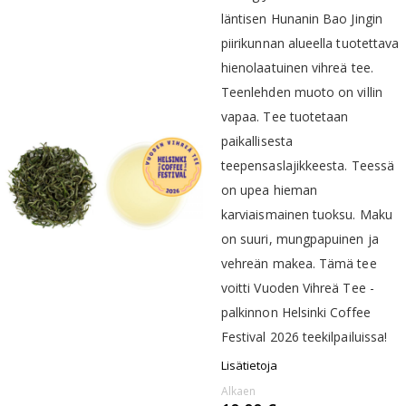
läntisen Hunanin Bao Jingin
piirikunnan alueella tuotettava
hienolaatuinen vihreä tee.
Teenlehden muoto on villin
vapaa. Tee tuotetaan
paikallisesta
teepensaslajikkeesta. Teessä
on upea hieman
karviaismainen tuoksu. Maku
on suuri, mungpapuinen ja
vehreän makea. Tämä tee
voitti Vuoden Vihreä Tee -
palkinnon Helsinki Coffee
Festival 2026 teekilpailuissa!
Lisätietoja
Alkaen