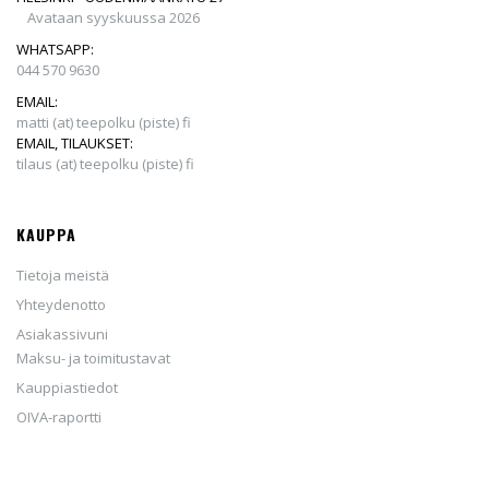
Avataan syyskuussa 2026
WHATSAPP:
044 570 9630
EMAIL:
matti (at) teepolku (piste) fi
EMAIL, TILAUKSET:
tilaus (at) teepolku (piste) fi
KAUPPA
Tietoja meistä
Yhteydenotto
Asiakassivuni
Maksu- ja toimitustavat
Kauppiastiedot
OIVA-raportti