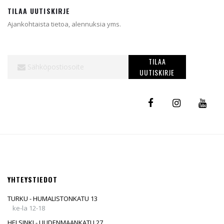
TILAA UUTISKIRJE
Ajankohtaista tietoa, alennuksia yms.
Tilaa
TILAA
uutiskirjeemme:
UUTISKIRJE
YHTEYSTIEDOT
TURKU - HUMALISTONKATU 13
ke-la 12-18
HELSINKI - UUDENMAANKATU 27