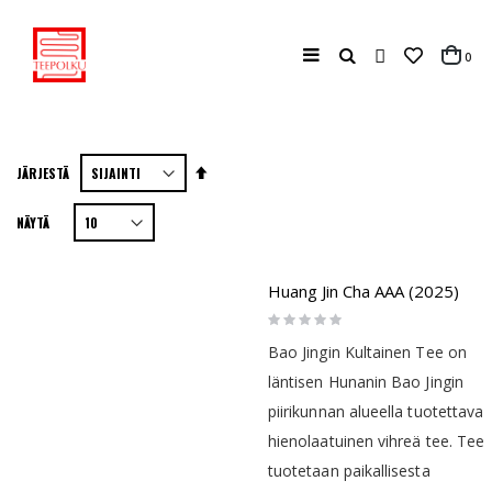
Haku
tuo
0
Cart
Aseta
JÄRJESTÄ
laskevaan
NÄYTÄ
järjestykseen
Huang Jin Cha AAA (2025)
Rating:
0%
Bao Jingin Kultainen Tee on
läntisen Hunanin Bao Jingin
piirikunnan alueella tuotettava
hienolaatuinen vihreä tee. Tee
tuotetaan paikallisesta