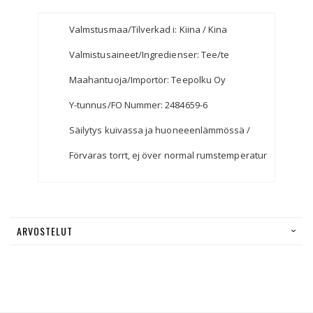
Valmstusmaa/Tilverkad i: Kiina / Kina
Valmistusaineet/Ingredienser: Tee/te
Maahantuoja/Importör: Teepolku Oy
Y-tunnus/FO Nummer: 2484659-6
Säilytys kuivassa ja huoneeenlämmössä /
Förvaras torrt, ej över normal rumstemperatur
ARVOSTELUT