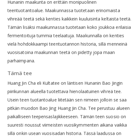
Hunanin maakunta on erittäin monipuolinen
teentuotantoalue. Maakunnassa tuotetaan erinomaista
vihreää teetä sekä kenties kaikkein kuuluisinta keltaista teetä.
Tämän lisäksi maakunnassa tuotetaan koko joukkoa erilaisia
fermentoituja tummia teelaatuja. Maakunnalla on kenties
vielä hohdokkaampi teentuotannon historia, sillä menneinä
vuosisatoina maakunnan teetä on pidetty jopa maan
parhaimpana.
Tämä tee
Huang Jin Cha eli Kultatee on läntisen Hunanin Bao Jingin
piirikunnan alueella tuotettava hienolaatuinen vihreä tee.
Usein teen tuotantoalue liitetään sen nimeen jolloin se saa
pitkän muodon Bao Jing Huang Jin Cha. Tee perustuu alueen
paikalliseen teepensaslajikkeeseen. Tämän teen suosio on
suuresti noussut viimeisten vuosikymmenten aikana vaikka
sillä onkin usean vuosisadan historia. Tässä laadussa on