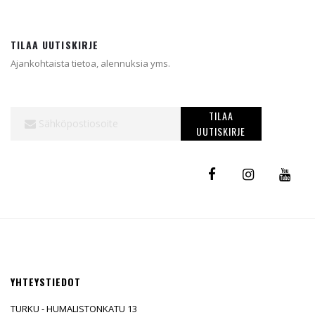
TILAA UUTISKIRJE
Ajankohtaista tietoa, alennuksia yms.
Tilaa
TILAA
uutiskirjeemme:
UUTISKIRJE
YHTEYSTIEDOT
TURKU - HUMALISTONKATU 13