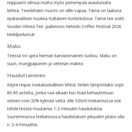
reippaasti silmua mutta myös pienempää avautunutta
lehteä. Teenlehden muoto on villin vapaa. Tämä on laatuna
epätavallisen huokea Kultateen kontekstissa. Tämä tee voitti
Vuoden Vihreä Tee -palkinnon Helsinki Coffee Festival 2026
teekilpailuissa!
Maku
Teessä on upea hieman karviaismainen tuoksu. Maku on
suuri, mungpapuinen ja vehreän makea.
Hauduttaminen
Käytä reipas ruokalusikallinen lehtiä. Veden lämpötilaksi sopii
80-85 astetta, jonka saa aikaan kun lisää kiehautettuun
veteen noin 20% kylmää vettä. Alle 500ml teekannussa voit
tehdä teestä muutamia 1-2 minuutin haudutuksia.
Suuremmassa teekannussa haudutuksen pituuden pitäisi olla
n. 2-4 minuuttia.