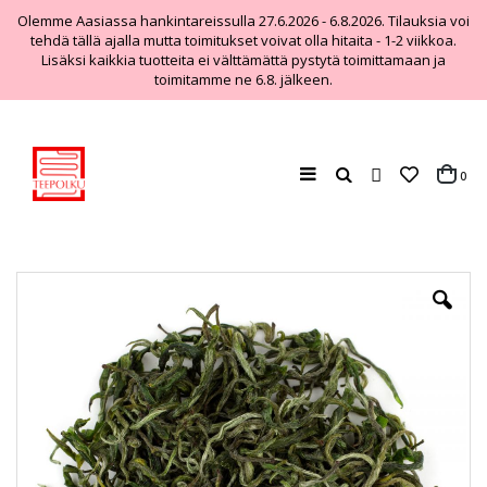
Olemme Aasiassa hankintareissulla 27.6.2026 - 6.8.2026. Tilauksia voi
tehdä tällä ajalla mutta toimitukset voivat olla hitaita - 1-2 viikkoa.
Lisäksi kaikkia tuotteita ei välttämättä pystytä toimittamaan ja
toimitamme ne 6.8. jälkeen.
Haku
tuo
0
Cart
Skip
to
the
end
of
the
images
gallery