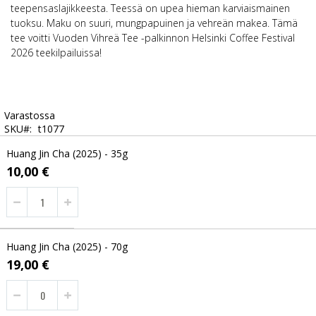
teepensaslajikkeesta. Teessä on upea hieman karviaismainen
tuoksu. Maku on suuri, mungpapuinen ja vehreän makea. Tämä
tee voitti Vuoden Vihreä Tee -palkinnon Helsinki Coffee Festival
2026 teekilpailuissa!
Varastossa
SKU
t1077
Grouped
Huang Jin Cha (2025) - 35g
product
items
10,00 €
Huang Jin Cha (2025) - 70g
19,00 €