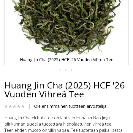
Huang Jin Cha (2025) HCF '26 Vuoden Vihreä Tee
Skip
Huang Jin Cha (2025) HCF '26
to
the
Vuoden Vihreä Tee
beginning
of
the
Ole ensimmäinen tuotteen arvostelija
images
gallery
Huang Jin Cha eli Kultatee on läntisen Hunanin Bao Jingin
piirikunnan alueella tuotettava hienolaatuinen vihreä tee.
Teenlehden muoto on villin vapaa. Tee tuotetaan paikallisesta