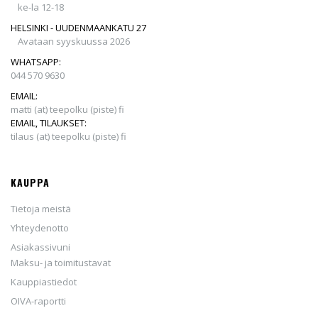
ke-la 12-18
HELSINKI - UUDENMAANKATU 27
Avataan syyskuussa 2026
WHATSAPP:
044 570 9630
EMAIL:
matti (at) teepolku (piste) fi
EMAIL, TILAUKSET:
tilaus (at) teepolku (piste) fi
KAUPPA
Tietoja meistä
Yhteydenotto
Asiakassivuni
Maksu- ja toimitustavat
Kauppiastiedot
OIVA-raportti