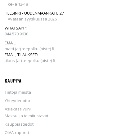
ke-la 12-18
HELSINKI - UUDENMAANKATU 27
Avataan syyskuussa 2026
WHATSAPP:
044 570 9630
EMAIL:
matti (at) teepolku (piste) fi
EMAIL, TILAUKSET:
tilaus (at) teepolku (piste) fi
KAUPPA
Tietoja meistä
Yhteydenotto
Asiakassivuni
Maksu- ja toimitustavat
Kauppiastiedot
OIVA-raportti