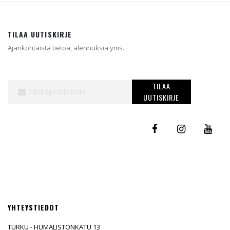
TILAA UUTISKIRJE
Ajankohtaista tietoa, alennuksia yms.
Tilaa
TILAA
uutiskirjeemme:
UUTISKIRJE
YHTEYSTIEDOT
TURKU - HUMALISTONKATU 13