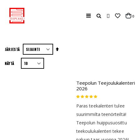
Haku
tuo
0
Cart
Aseta
JÄRJESTÄ
laskevaan
NÄYTÄ
järjestykseen
Teepolun Teejoulukalenteri
2026
Rating:
100
100
% of
Paras teekalenteri tulee
suurimmilta teenörteiltä!
Teepolun huippusuosittu
teekoulukalenteri tekee
paluun taas vuonna 2026!