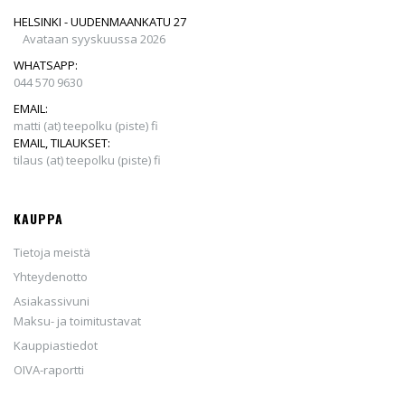
HELSINKI - UUDENMAANKATU 27
Avataan syyskuussa 2026
WHATSAPP:
044 570 9630
EMAIL:
matti (at) teepolku (piste) fi
EMAIL, TILAUKSET:
tilaus (at) teepolku (piste) fi
KAUPPA
Tietoja meistä
Yhteydenotto
Asiakassivuni
Maksu- ja toimitustavat
Kauppiastiedot
OIVA-raportti