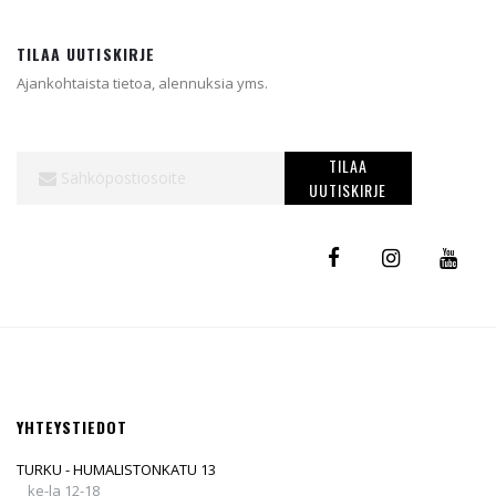
TILAA UUTISKIRJE
Ajankohtaista tietoa, alennuksia yms.
Tilaa
TILAA
uutiskirjeemme:
UUTISKIRJE
YHTEYSTIEDOT
TURKU - HUMALISTONKATU 13
ke-la 12-18