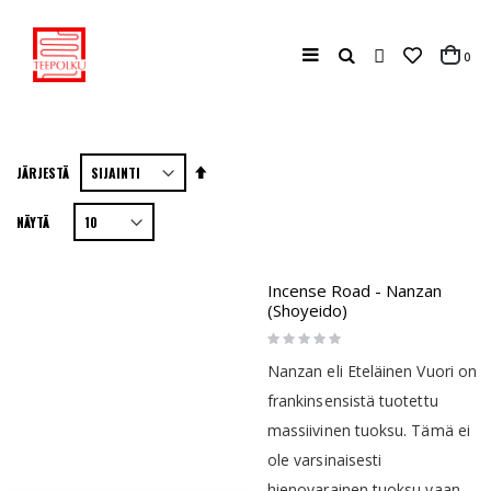
Haku
tuo
0
Cart
Aseta
JÄRJESTÄ
laskevaan
NÄYTÄ
järjestykseen
Incense Road - Nanzan
(Shoyeido)
Rating:
0%
Nanzan eli Eteläinen Vuori on
frankinsensistä tuotettu
massiivinen tuoksu. Tämä ei
ole varsinaisesti
hienovarainen tuoksu vaan