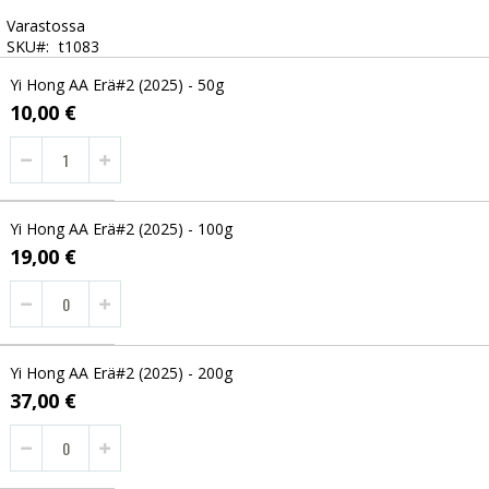
Varastossa
SKU
t1083
Grouped
Yi Hong AA Erä#2 (2025) - 50g
product
items
10,00 €
Yi Hong AA Erä#2 (2025) - 100g
19,00 €
Yi Hong AA Erä#2 (2025) - 200g
37,00 €