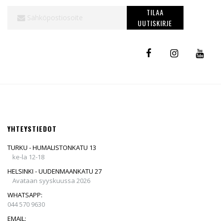
Tilaa
TILAA
uutiskirjeemme:
UUTISKIRJE
YHTEYSTIEDOT
TURKU - HUMALISTONKATU 13
ke-la 12-18
HELSINKI - UUDENMAANKATU 27
Avataan syyskuussa 2026
WHATSAPP:
044 570 9630
EMAIL: