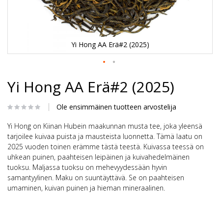
Yi Hong AA Erä#2 (2025)
Skip
Yi Hong AA Erä#2 (2025)
to
the
beginning
Ole ensimmäinen tuotteen arvostelija
of
the
Yi Hong on Kiinan Hubein maakunnan musta tee, joka yleensä
images
gallery
tarjoilee kuivaa puista ja mausteista luonnetta. Tämä laatu on
2025 vuoden toinen erämme tästä teestä. Kuivassa teessä on
uhkean puinen, paahteisen leipäinen ja kuivahedelmäinen
tuoksu. Maljassa tuoksu on mehevyydessään hyvin
samantyylinen. Maku on suuntäyttävä. Se on paahteisen
umaminen, kuivan puinen ja hieman mineraalinen.