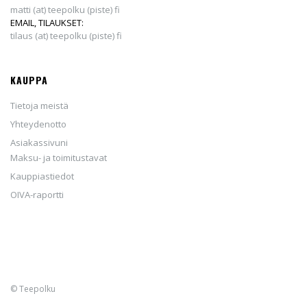
matti (at) teepolku (piste) fi
EMAIL, TILAUKSET:
tilaus (at) teepolku (piste) fi
KAUPPA
Tietoja meistä
Yhteydenotto
Asiakassivuni
Maksu- ja toimitustavat
Kauppiastiedot
OIVA-raportti
© Teepolku