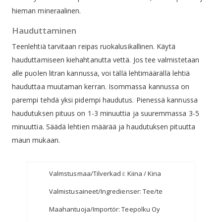
hieman mineraalinen.
Hauduttaminen
Teenlehtiä tarvitaan reipas ruokalusikallinen. Käytä
hauduttamiseen kiehahtanutta vettä. Jos tee valmistetaan
alle puolen litran kannussa, voi tällä lehtimäärällä lehtiä
hauduttaa muutaman kerran. Isommassa kannussa on
parempi tehdä yksi pidempi haudutus. Pienessä kannussa
haudutuksen pituus on 1-3 minuuttia ja suuremmassa 3-5
minuuttia. Säädä lehtien määrää ja haudutuksen pituutta
maun mukaan.
Valmstusmaa/Tilverkad i: Kiina / Kina
Valmistusaineet/Ingredienser: Tee/te
Maahantuoja/Importör: Teepolku Oy