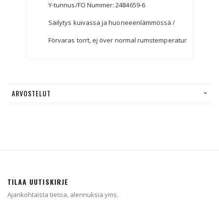
Y-tunnus/FO Nummer: 2484659-6
Säilytys kuivassa ja huoneeenlämmössä /
Förvaras torrt, ej över normal rumstemperatur
ARVOSTELUT
TILAA UUTISKIRJE
Ajankohtaista tietoa, alennuksia yms.