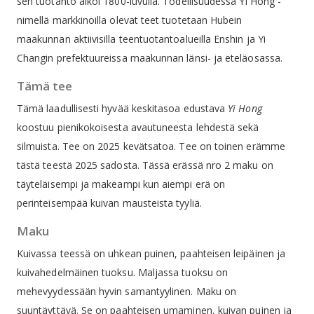
sen tuotanto alkoi 1800-luvulla. Todellisuudessa Yi Hong -
nimellä markkinoilla olevat teet tuotetaan Hubein
maakunnan aktiivisilla teentuotantoalueilla Enshin ja Yi
Changin prefektuureissa maakunnan länsi- ja eteläosassa.
Tämä tee
Tämä laadullisesti hyvää keskitasoa edustava
Yi Hong
koostuu pienikokoisesta avautuneesta lehdestä sekä
silmuista. Tee on 2025 kevätsatoa. Tee on toinen erämme
tästä teestä 2025 sadosta. Tässä erässä nro 2 maku on
täyteläisempi ja makeampi kun aiempi erä on
perinteisempää kuivan mausteista tyyliä.
Maku
Kuivassa teessä on uhkean puinen, paahteisen leipäinen ja
kuivahedelmäinen tuoksu. Maljassa tuoksu on
mehevyydessään hyvin samantyylinen. Maku on
suuntäyttävä. Se on paahteisen umaminen, kuivan puinen ja