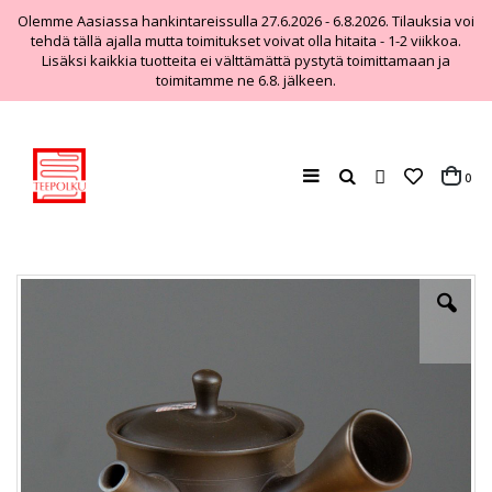
Olemme Aasiassa hankintareissulla 27.6.2026 - 6.8.2026. Tilauksia voi
tehdä tällä ajalla mutta toimitukset voivat olla hitaita - 1-2 viikkoa.
Lisäksi kaikkia tuotteita ei välttämättä pystytä toimittamaan ja
toimitamme ne 6.8. jälkeen.
Haku
tuo
0
Cart
Skip
to
the
end
of
the
images
gallery