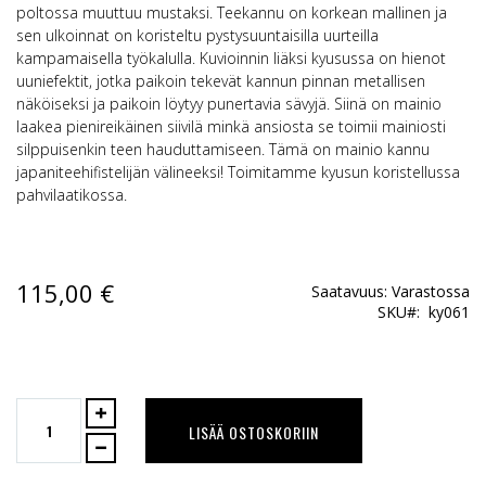
poltossa muuttuu mustaksi. Teekannu on korkean mallinen ja
sen ulkoinnat on koristeltu pystysuuntaisilla uurteilla
kampamaisella työkalulla. Kuvioinnin liäksi kyusussa on hienot
uuniefektit, jotka paikoin tekevät kannun pinnan metallisen
näköiseksi ja paikoin löytyy punertavia sävyjä. Siinä on mainio
laakea pienireikäinen siivilä minkä ansiosta se toimii mainiosti
silppuisenkin teen hauduttamiseen. Tämä on mainio kannu
japaniteehifistelijän välineeksi! Toimitamme kyusun koristellussa
pahvilaatikossa.
115,00 €
Saatavuus:
Varastossa
SKU
ky061
LISÄÄ OSTOSKORIIN