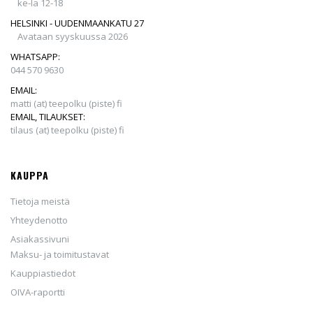
ke-la 12-18
HELSINKI - UUDENMAANKATU 27
Avataan syyskuussa 2026
WHATSAPP:
044 570 9630
EMAIL:
matti (at) teepolku (piste) fi
EMAIL, TILAUKSET:
tilaus (at) teepolku (piste) fi
KAUPPA
Tietoja meistä
Yhteydenotto
Asiakassivuni
Maksu- ja toimitustavat
Kauppiastiedot
OIVA-raportti