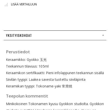
LISÄÄ VERTAILUUN
YKSITYISKOHDAT
Perustiedot
Keraamikko: Gyokko 玉光
Teekannun tilavuus: 105ml
Keraamikon sertifikaatti: Pieni infolappunen teekannun sisällä
Siivilän tyyppi: Laakea savesta tuotettu siiviläpinta
Keramiikan tyyppi: Tokoname-yaki 常滑焼
Teepolun kommentit
Minikokoinen Tokonamen kyusu Gyokkon studiolta. Gyokkon