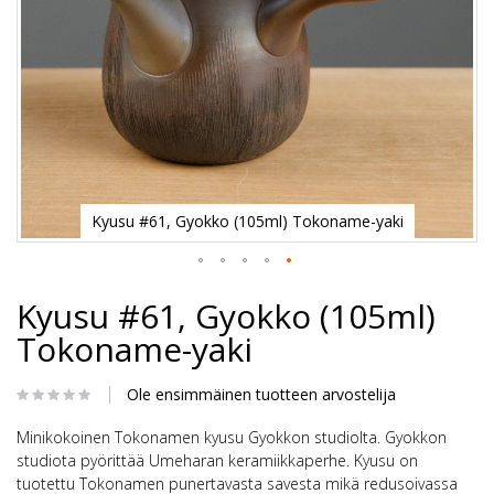
Kyusu #61, Gyokko (105ml) Tokoname-yaki
Skip
Kyusu #61, Gyokko (105ml)
to
the
Tokoname-yaki
beginning
of
the
Ole ensimmäinen tuotteen arvostelija
images
gallery
Minikokoinen Tokonamen kyusu Gyokkon studiolta. Gyokkon
studiota pyörittää Umeharan keramiikkaperhe. Kyusu on
tuotettu Tokonamen punertavasta savesta mikä redusoivassa