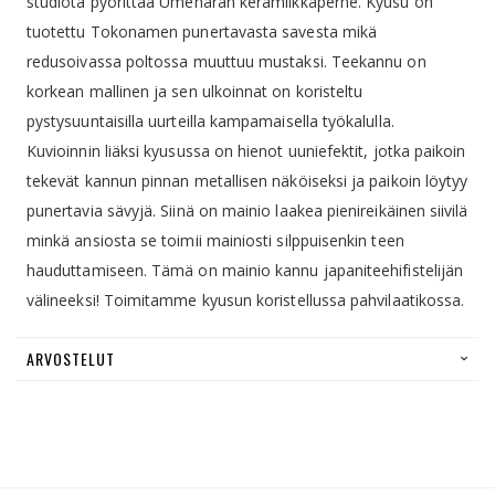
studiota pyörittää Umeharan keramiikkaperhe. Kyusu on
tuotettu Tokonamen punertavasta savesta mikä
redusoivassa poltossa muuttuu mustaksi. Teekannu on
korkean mallinen ja sen ulkoinnat on koristeltu
pystysuuntaisilla uurteilla kampamaisella työkalulla.
Kuvioinnin liäksi kyusussa on hienot uuniefektit, jotka paikoin
tekevät kannun pinnan metallisen näköiseksi ja paikoin löytyy
punertavia sävyjä. Siinä on mainio laakea pienireikäinen siivilä
minkä ansiosta se toimii mainiosti silppuisenkin teen
hauduttamiseen. Tämä on mainio kannu japaniteehifistelijän
välineeksi! Toimitamme kyusun koristellussa pahvilaatikossa.
ARVOSTELUT