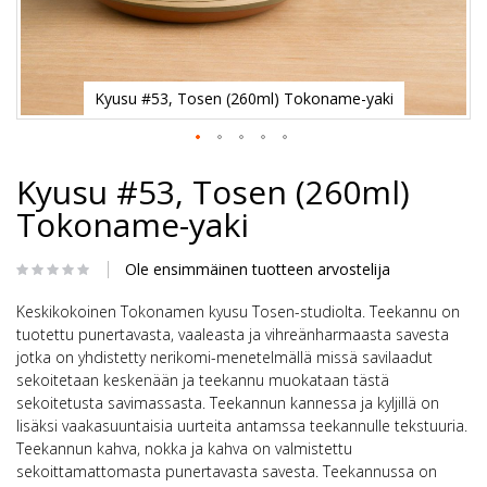
Kyusu #53, Tosen (260ml) Tokoname-yaki
Skip
Kyusu #53, Tosen (260ml)
to
the
Tokoname-yaki
beginning
of
the
Ole ensimmäinen tuotteen arvostelija
images
gallery
Keskikokoinen Tokonamen kyusu Tosen-studiolta. Teekannu on
tuotettu punertavasta, vaaleasta ja vihreänharmaasta savesta
jotka on yhdistetty nerikomi-menetelmällä missä savilaadut
sekoitetaan keskenään ja teekannu muokataan tästä
sekoitetusta savimassasta. Teekannun kannessa ja kyljillä on
lisäksi vaakasuuntaisia uurteita antamssa teekannulle tekstuuria.
Teekannun kahva, nokka ja kahva on valmistettu
sekoittamattomasta punertavasta savesta. Teekannussa on