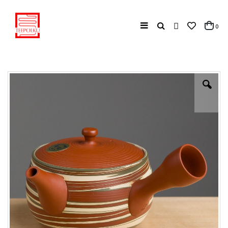
Haku
tuo
0
Cart
Skip
to
the
end
of
the
images
gallery