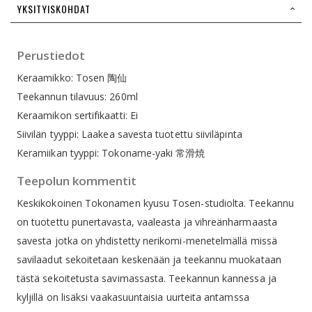
YKSITYISKOHDAT
Perustiedot
Keraamikko: Tosen 陶仙
Teekannun tilavuus: 260ml
Keraamikon sertifikaatti: Ei
Siivilän tyyppi: Laakea savesta tuotettu siiviläpinta
Keramiikan tyyppi: Tokoname-yaki 常滑焼
Teepolun kommentit
Keskikokoinen Tokonamen kyusu Tosen-studiolta. Teekannu
on tuotettu punertavasta, vaaleasta ja vihreänharmaasta
savesta jotka on yhdistetty nerikomi-menetelmällä missä
savilaadut sekoitetaan keskenään ja teekannu muokataan
tästä sekoitetusta savimassasta. Teekannun kannessa ja
kyljillä on lisäksi vaakasuuntaisia uurteita antamssa