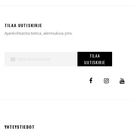
TILAA UUTISKIRJE
Ajankohtaista tietoa, alennuksia yms.
Tilaa
TILAA
uutiskirjeemme:
UUTISKIRJE
YHTEYSTIEDOT