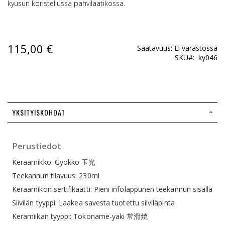
kyusun koristellussa pahvilaatikossa.
115,00 €
Saatavuus:
Ei varastossa
SKU
ky046
YKSITYISKOHDAT
Perustiedot
Keraamikko: Gyokko 玉光
Teekannun tilavuus: 230ml
Keraamikon sertifikaatti: Pieni infolappunen teekannun sisällä
Siivilän tyyppi: Laakea savesta tuotettu siiviläpinta
Keramiikan tyyppi: Tokoname-yaki 常滑焼