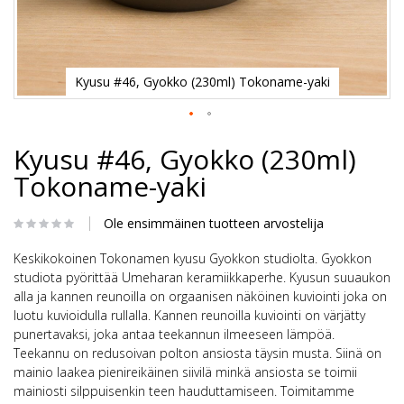
Kyusu #46, Gyokko (230ml) Tokoname-yaki
Skip
Kyusu #46, Gyokko (230ml)
to
the
Tokoname-yaki
beginning
of
the
Ole ensimmäinen tuotteen arvostelija
images
gallery
Keskikokoinen Tokonamen kyusu Gyokkon studiolta. Gyokkon
studiota pyörittää Umeharan keramiikkaperhe. Kyusun suuaukon
alla ja kannen reunoilla on orgaanisen näköinen kuviointi joka on
luotu kuvioidulla rullalla. Kannen reunoilla kuviointi on värjätty
punertavaksi, joka antaa teekannun ilmeeseen lämpöä.
Teekannu on redusoivan polton ansiosta täysin musta. Siinä on
mainio laakea pienireikäinen siivilä minkä ansiosta se toimii
mainiosti silppuisenkin teen hauduttamiseen. Toimitamme