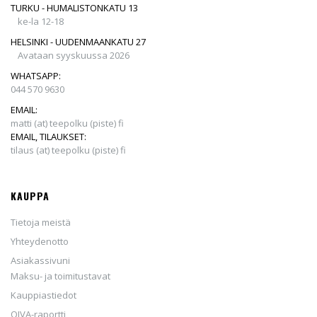
TURKU - HUMALISTONKATU 13
ke-la 12-18
HELSINKI - UUDENMAANKATU 27
Avataan syyskuussa 2026
WHATSAPP:
044 570 9630
EMAIL:
matti (at) teepolku (piste) fi
EMAIL, TILAUKSET:
tilaus (at) teepolku (piste) fi
KAUPPA
Tietoja meistä
Yhteydenotto
Asiakassivuni
Maksu- ja toimitustavat
Kauppiastiedot
OIVA-raportti