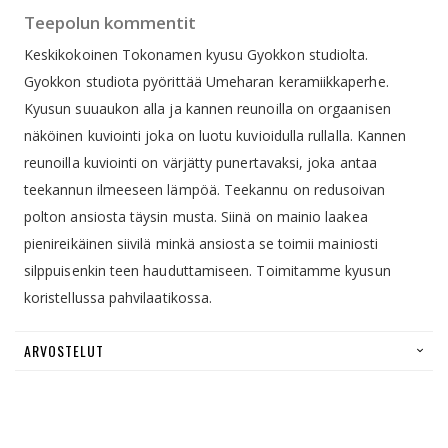
Teepolun kommentit
Keskikokoinen Tokonamen kyusu Gyokkon studiolta.
Gyokkon studiota pyörittää Umeharan keramiikkaperhe.
Kyusun suuaukon alla ja kannen reunoilla on orgaanisen
näköinen kuviointi joka on luotu kuvioidulla rullalla. Kannen
reunoilla kuviointi on värjätty punertavaksi, joka antaa
teekannun ilmeeseen lämpöä. Teekannu on redusoivan
polton ansiosta täysin musta. Siinä on mainio laakea
pienireikäinen siivilä minkä ansiosta se toimii mainiosti
silppuisenkin teen hauduttamiseen. Toimitamme kyusun
koristellussa pahvilaatikossa.
ARVOSTELUT