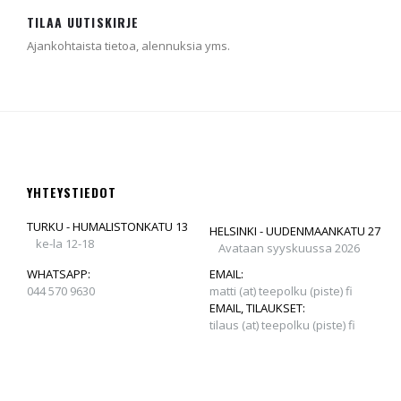
TILAA UUTISKIRJE
Ajankohtaista tietoa, alennuksia yms.
YHTEYSTIEDOT
TURKU - HUMALISTONKATU 13
HELSINKI - UUDENMAANKATU 27
ke-la 12-18
Avataan syyskuussa 2026
WHATSAPP:
EMAIL:
044 570 9630
matti (at) teepolku (piste) fi
EMAIL, TILAUKSET:
tilaus (at) teepolku (piste) fi