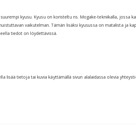
rempi kyusu. Kyusu on koristeltu ns. Mogake-tekniikalla, jossa kan
muistuttavan vaikutelman. Tämän lisäksi kyusussa on matalista ja ka
ella tiedot on löydettävissä.
a lisää tietoja tai kuvia käyttämällä sivun alalaidassa olevia yhteysti