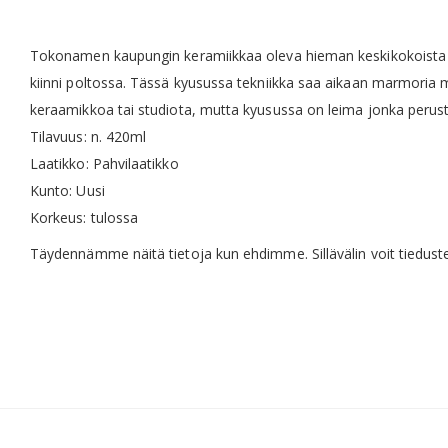
the
images
gallery
Tokonamen kaupungin keramiikkaa oleva hieman keskikokoista suu
kiinni poltossa. Tässä kyusussa tekniikka saa aikaan marmoria 
keraamikkoa tai studiota, mutta kyusussa on leima jonka peruste
Tilavuus: n. 420ml
Laatikko: Pahvilaatikko
Kunto: Uusi
Korkeus: tulossa
Täydennämme näitä tietoja kun ehdimme. Sillävälin voit tiedustell