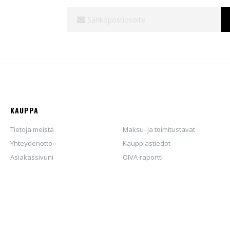
Tilaa
uutiskirjeemme:
KAUPPA
Tietoja meistä
Maksu- ja toimitustavat
Yhteydenotto
Kauppiastiedot
Asiakassivuni
OIVA-raportti