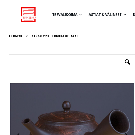
TEEVALIKOIMA
ASTIAT & VÄLINEET
K
ETUSIVU
KYUSU #29, TOKONAME-YAKI
Skip
to
the
end
of
the
images
gallery