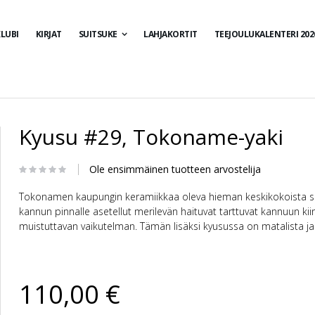
LUBI
KIRJAT
SUITSUKE
LAHJAKORTIT
TEEJOULUKALENTERI 202
Kyusu #29, Tokoname-yaki
Ole ensimmäinen tuotteen arvostelija
Tokonamen kaupungin keramiikkaa oleva hieman keskikokoista suu
kannun pinnalle asetellut merilevän haituvat tarttuvat kannuun k
muistuttavan vaikutelman. Tämän lisäksi kyusussa on matalista ja
110,00 €