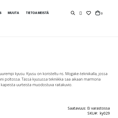
6
MUUTA
TIETOA MEISTÄ
tuotteet
0
Cart
rempi kyusu. Kyusu on koristeltu ns. Mogake-tekniikalla, jossa
iinni poltossa. Tässä kyusussa tekniikka saa aikaan marmoria
 kapeista uurteista muodostuva raitakuvio.
Saatavuus:
Ei varastossa
SKU
ky029