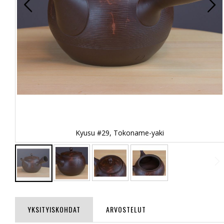
Kyusu #29, Tokoname-yaki
Skip
to
the
YKSITYISKOHDAT
ARVOSTELUT
beginning
of