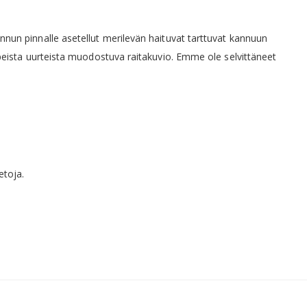
nun pinnalle asetellut merilevän haituvat tarttuvat kannuun
peista uurteista muodostuva raitakuvio. Emme ole selvittäneet
etoja.