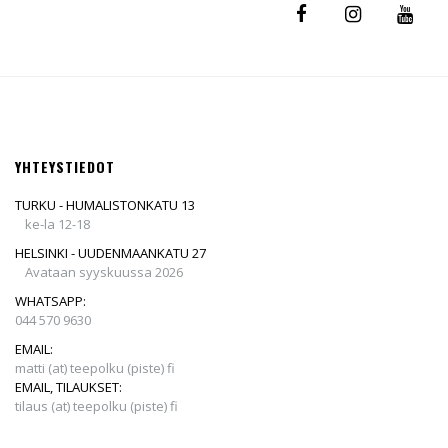
YHTEYSTIEDOT
TURKU - HUMALISTONKATU 13
ke-la 12-18
HELSINKI - UUDENMAANKATU 27
Avataan syyskuussa 2026
WHATSAPP:
044 570 9630
EMAIL:
matti (at) teepolku (piste) fi
EMAIL, TILAUKSET:
tilaus (at) teepolku (piste) fi