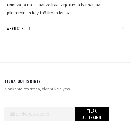
toimiva ja näitä laatikollisia tarjottimia kannattaa
pikemminkin käyttää ilman letkua.
ARVOSTELUT
TILAA UUTISKIRJE
Ajankohtaista tietoa, alennuksia yms.
Tilaa
TILAA
uutiskirjeemme:
UUTISKIRJE