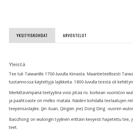
Skip
to
the
beginning
of
the
images
YKSITYISKOHDAT
ARVOSTELUT
gallery
Yleistä
Tee tuli Taiwanille 1700-luvulla Kiinasta. Maantieteellisesti Ta
tuotannossa käytettyjä lajikkeita. 1800-luvulla teestä oli kehit
Merkittävimpänä teetyylinä voisi pitää ns. korkean vuoriston wul
ja paahtoaste on melko matala. Näiden kohdalla teelaatujen nimi
teepensaslajike. (Jin Xuan, Qingxin jne) Dong Ding -vuoren wul
Baozhong on wulongin tyylinen erittäin kevyesti hapetettu tee,
teet.