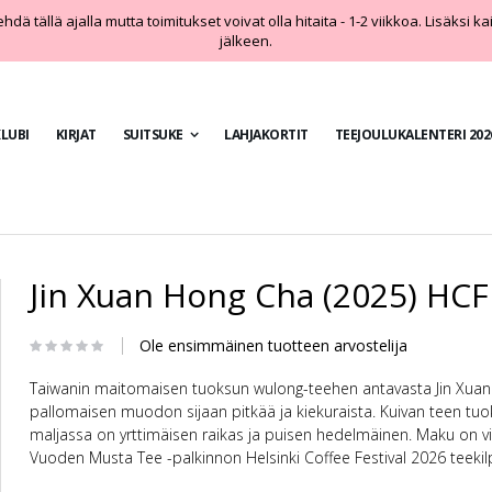
dä tällä ajalla mutta toimitukset voivat olla hitaita - 1-2 viikkoa. Lisäksi k
jälkeen.
LUBI
KIRJAT
SUITSUKE
LAHJAKORTIT
TEEJOULUKALENTERI 202
Jin Xuan Hong Cha (2025) HC
Ole ensimmäinen tuotteen arvostelija
Taiwanin maitomaisen tuoksun wulong-teehen antavasta Jin Xuan el
pallomaisen muodon sijaan pitkää ja kiekuraista. Kuivan teen t
maljassa on yrttimäisen raikas ja puisen hedelmäinen. Maku on vii
Vuoden Musta Tee -palkinnon Helsinki Coffee Festival 2026 teekilp