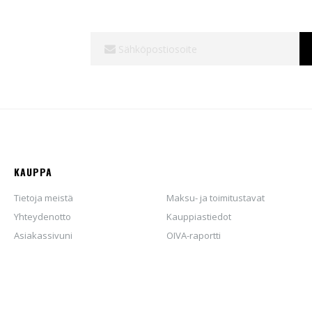
Tilaa
uutiskirjeemme:
KAUPPA
Tietoja meistä
Maksu- ja toimitustavat
Yhteydenotto
Kauppiastiedot
Asiakassivuni
OIVA-raportti