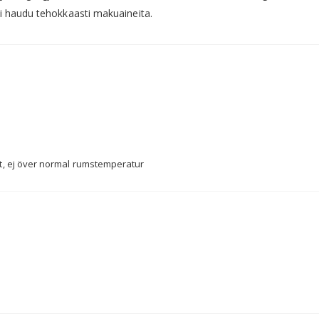
si haudu tehokkaasti makuaineita.
t, ej över normal rumstemperatur