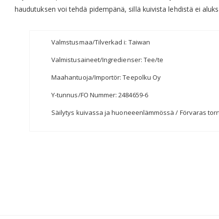
haudutuksen voi tehdä pidempänä, sillä kuivista lehdistä ei aluk
Valmstusmaa/Tilverkad i: Taiwan
Valmistusaineet/Ingredienser: Tee/te
Maahantuoja/Importör: Teepolku Oy
Y-tunnus/FO Nummer: 2484659-6
Säilytys kuivassa ja huoneeenlämmössä / Förvaras torr