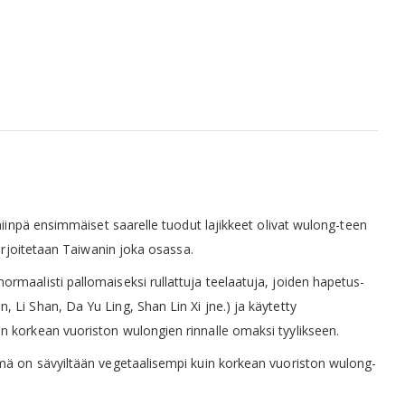
niinpä ensimmäiset saarelle tuodut lajikkeet olivat wulong-teen
harjoitetaan Taiwanin joka osassa.
ormaalisti pallomaiseksi rullattuja teelaatuja, joiden hapetus-
Li Shan, Da Yu Ling, Shan Lin Xi jne.) ja käytetty
n korkean vuoriston wulongien rinnalle omaksi tyylikseen.
ämä on sävyiltään vegetaalisempi kuin korkean vuoriston wulong-