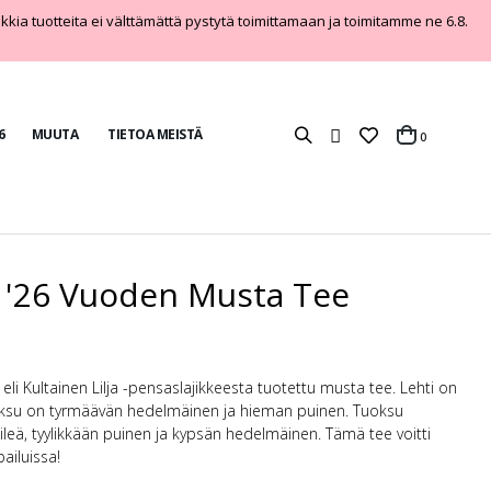
aikkia tuotteita ei välttämättä pystytä toimittamaan ja toimitamme ne 6.8.
6
MUUTA
TIETOA MEISTÄ
tuotteet
0
Cart
F '26 Vuoden Musta Tee
i Kultainen Lilja -pensaslajikkeesta tuotettu musta tee. Lehti on
uoksu on tyrmäävän hedelmäinen ja hieman puinen. Tuoksu
leä, tyylikkään puinen ja kypsän hedelmäinen. Tämä tee voitti
ailuissa!