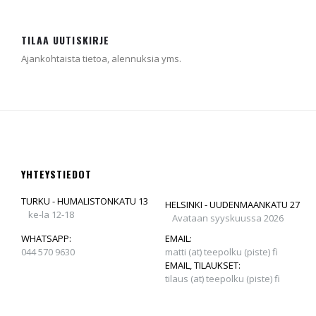
TILAA UUTISKIRJE
Ajankohtaista tietoa, alennuksia yms.
YHTEYSTIEDOT
TURKU - HUMALISTONKATU 13
HELSINKI - UUDENMAANKATU 27
ke-la 12-18
Avataan syyskuussa 2026
WHATSAPP:
EMAIL:
044 570 9630
matti (at) teepolku (piste) fi
EMAIL, TILAUKSET:
tilaus (at) teepolku (piste) fi