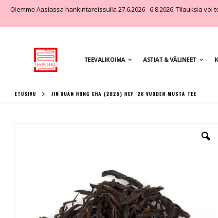
Olemme Aasiassa hankintareissulla 27.6.2026 - 6.8.2026. Tilauksia voi teh
TEEVALIKOIMA
ASTIAT & VÄLINEET
K
ETUSIVU
JIN XUAN HONG CHA (2025) HCF '26 VUODEN MUSTA TEE
Skip
to
the
end
of
the
images
gallery