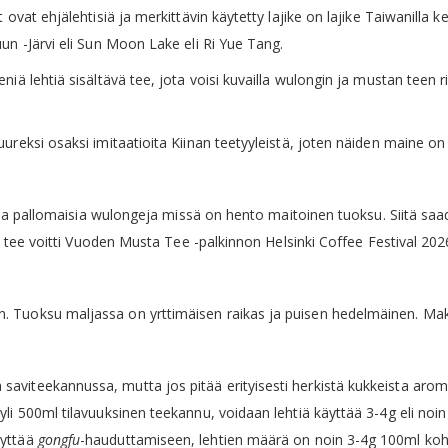
ovat ehjälehtisiä ja merkittävin käytetty lajike on lajike Taiwanilla 
un -Järvi eli Sun Moon Lake eli Ri Yue Tang.
iä lehtiä sisältävä tee, jota voisi kuvailla wulongin ja mustan teen 
ureksi osaksi imitaatioita Kiinan teetyyleistä, joten näiden maine o
ttuja pallomaisia wulongeja missä on hento maitoinen tuoksu. Siitä s
ä tee voitti Vuoden Musta Tee -palkinnon Helsinki Coffee Festival 2026
 Tuoksu maljassa on yrttimäisen raikas ja puisen hedelmäinen. Maku 
saviteekannussa, mutta jos pitää erityisesti herkistä kukkeista aromei
i 500ml tilavuuksinen teekannu, voidaan lehtiä käyttää 3-4g eli noin 
äyttää
gongfu
-hauduttamiseen, lehtien määrä on noin 3-4g 100ml ko