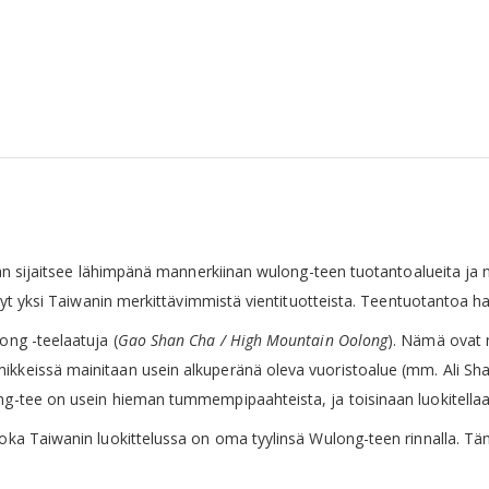
iwan sijaitsee lähimpänä mannerkiinan wulong-teen tuotantoalueita ja 
tynyt yksi Taiwanin merkittävimmistä vientituotteista. Teentuotantoa 
ong -teelaatuja (
Gao Shan Cha / High Mountain Oolong
). Nämä ovat n
kkeissä mainitaan usein alkuperänä oleva vuoristoalue (mm. Ali Shan, 
ong-tee on usein hieman tummempipaahteista, ja toisinaan luokitellaa
 joka Taiwanin luokittelussa on oma tyylinsä Wulong-teen rinnalla. T