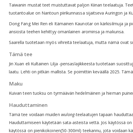
Taiwanin mustat teet muistuttavat paljon Kiinan teelaatuja. Teet 
tuotantoalue on Nantoun piirikunnassa sijaitseva Auringon ja Ku
Dong Fang Mei Ren eli Itämainen Kaunotar on kärkisilmuja ja pien
ansiosta teehen kehittyy omanlainen arominsa ja makunsa.
Saarella tuotetaan myös vihreitä teelaatuja, mutta nämä ovat su
Tämä tee
Jin Xuan eli Kultainen Lilja -pensaslajikkeesta tuotetaan suosi
laatu. Lehti on pitkän mallista. Se poimittiin keväällä 2025. Täm
Maku
Kuivan teen tuoksu on tyrmäävän hedelmäinen ja hieman puinen.
Hauduttaminen
Tämä tee voidaan muiden
wulong
-teelaatujen tapaan hauduttaa 
Hauduttamiseen käytetään sata-asteista vettä. Jos käytössä on yl
käytössä on pienikokoinen(50-300ml) teekannu, jota voidaan k