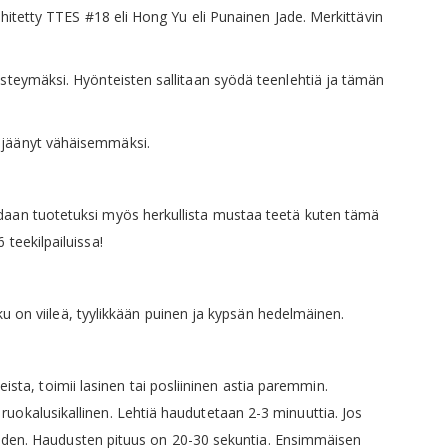
kehitetty TTES #18 eli Hong Yu eli Punainen Jade. Merkittävin
risteymäksi. Hyönteisten sallitaan syödä teenlehtiä ja tämän
n jäänyt vähäisemmäksi.
aadaan tuotetuksi myös herkullista mustaa teetä kuten tämä
 teekilpailuissa!
on viileä, tyylikkään puinen ja kypsän hedelmäinen.
sta, toimii lasinen tai posliininen astia paremmin.
ruokalusikallinen. Lehtiä haudutetaan 2-3 minuuttia. Jos
hden. Haudusten pituus on 20-30 sekuntia. Ensimmäisen