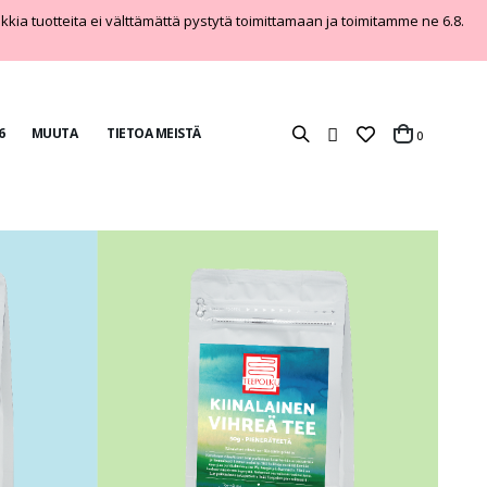
aikkia tuotteita ei välttämättä pystytä toimittamaan ja toimitamme ne 6.8.
6
MUUTA
TIETOA MEISTÄ
tuotteet
0
Cart