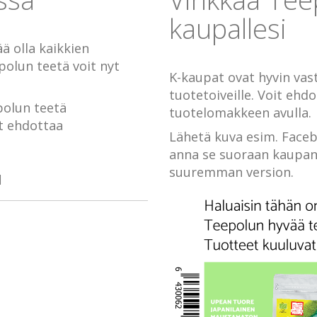
kaupallesi
ä olla kaikkien
epolun teetä voit nyt
K-kaupat ovat hyvin vas
tuotetoiveille. Voit ehd
polun teetä
tuotelomakkeen avulla.
it ehdottaa
Lähetä kuva esim. Facebo
anna se suoraan kaupan t
suuremman version.
u