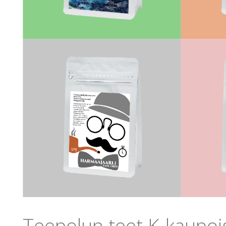
Teepolun teet K-kaupoi