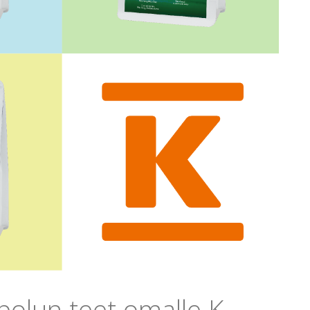
polun teet omalle K-