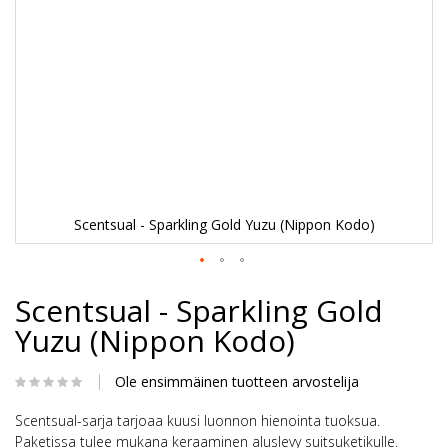
Scentsual - Sparkling Gold Yuzu (Nippon Kodo)
Skip
Scentsual - Sparkling Gold
to
the
Yuzu (Nippon Kodo)
beginning
of
the
Ole ensimmäinen tuotteen arvostelija
images
gallery
Scentsual-sarja tarjoaa kuusi luonnon hienointa tuoksua.
Paketissa tulee mukana keraaminen aluslevy suitsuketikulle.