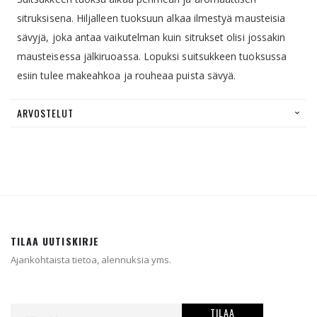
sitruksisena. Hiljalleen tuoksuun alkaa ilmestyä mausteisia
sävyjä, joka antaa vaikutelman kuin sitrukset olisi jossakin
mausteisessa jälkiruoassa. Lopuksi suitsukkeen tuoksussa
esiin tulee makeahkoa ja rouheaa puista sävyä.
ARVOSTELUT
TILAA UUTISKIRJE
Ajankohtaista tietoa, alennuksia yms.
Tilaa
TILAA