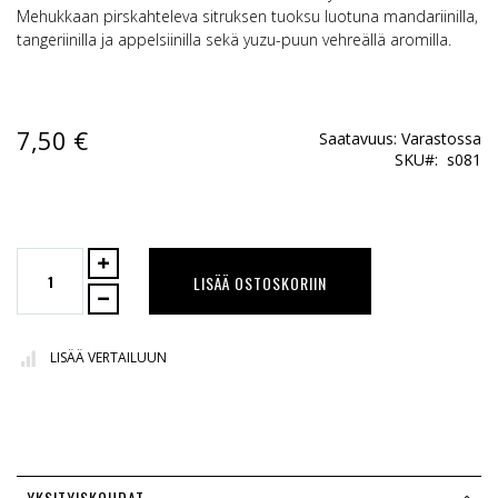
Mehukkaan pirskahteleva sitruksen tuoksu luotuna mandariinilla,
tangeriinilla ja appelsiinilla sekä yuzu-puun vehreällä aromilla.
7,50 €
Saatavuus:
Varastossa
SKU
s081
LISÄÄ OSTOSKORIIN
LISÄÄ VERTAILUUN
YKSITYISKOHDAT