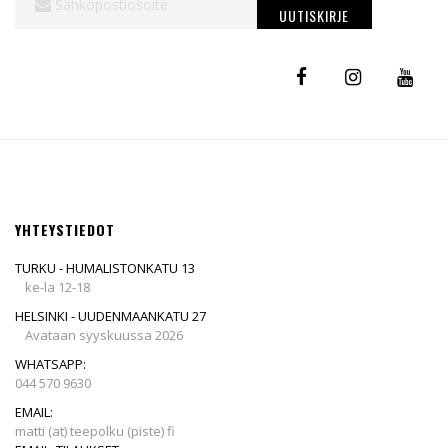
uutiskirjeemme:
UUTISKIRJE
YHTEYSTIEDOT
TURKU - HUMALISTONKATU 13
ke-la 12-18
HELSINKI - UUDENMAANKATU 27
Avataan syyskuussa 2026
WHATSAPP:
044 570 9630
EMAIL:
matti (at) teepolku (piste) fi