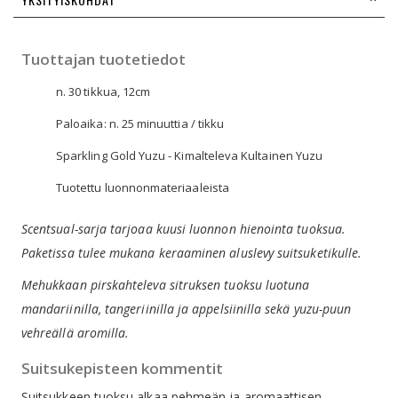
Tuottajan tuotetiedot
n. 30 tikkua, 12cm
Paloaika: n. 25 minuuttia / tikku
Sparkling Gold Yuzu - Kimalteleva Kultainen Yuzu
Tuotettu luonnonmateriaaleista
Scentsual-sarja tarjoaa kuusi luonnon hienointa tuoksua.
Paketissa tulee mukana keraaminen aluslevy suitsuketikulle.
Mehukkaan pirskahteleva sitruksen tuoksu luotuna
mandariinilla, tangeriinilla ja appelsiinilla sekä yuzu-puun
vehreällä aromilla.
Suitsukepisteen kommentit
Suitsukkeen tuoksu alkaa pehmeän ja aromaattisen