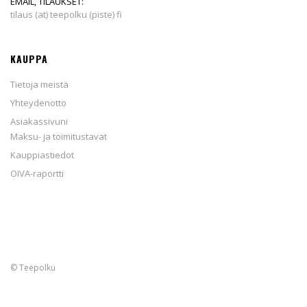
EMAIL, TILAUKSET:
tilaus (at) teepolku (piste) fi
KAUPPA
Tietoja meistä
Yhteydenotto
Asiakassivuni
Maksu- ja toimitustavat
Kauppiastiedot
OIVA-raportti
© Teepolku