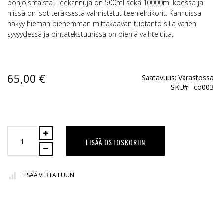
pohjoismaista. Teekannuja on 500ml sekä 10000ml koossa ja
niissä on isot teräksestä valmistetut teenlehtikorit. Kannuissa
näkyy hieman pienemmän mittakaavan tuotanto sillä värien
syvyydessä ja pintatekstuurissa on pieniä vaihteluita.
65,00 €
Saatavuus:
Varastossa
SKU
co003
LISÄÄ OSTOSKORIIN
LISÄÄ VERTAILUUN