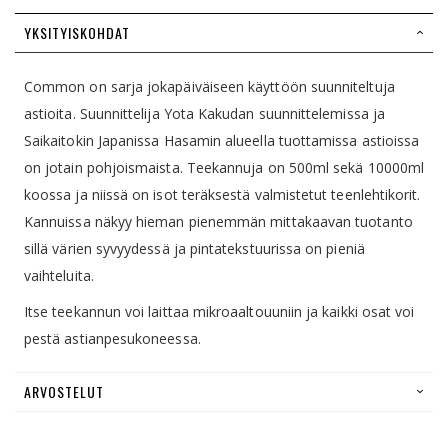
YKSITYISKOHDAT
Common on sarja jokapäiväiseen käyttöön suunniteltuja
astioita. Suunnittelija Yota Kakudan suunnittelemissa ja
Saikaitokin Japanissa Hasamin alueella tuottamissa astioissa
on jotain pohjoismaista. Teekannuja on 500ml sekä 10000ml
koossa ja niissä on isot teräksestä valmistetut teenlehtikorit.
Kannuissa näkyy hieman pienemmän mittakaavan tuotanto
sillä värien syvyydessä ja pintatekstuurissa on pieniä
vaihteluita.
Itse teekannun voi laittaa mikroaaltouuniin ja kaikki osat voi
pestä astianpesukoneessa.
ARVOSTELUT