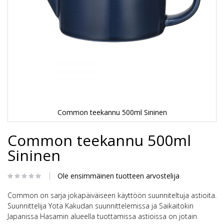
Common teekannu 500ml Sininen
Skip
Common teekannu 500ml
to
the
Sininen
beginning
of
the
Ole ensimmäinen tuotteen arvostelija
images
gallery
Common on sarja jokapäiväiseen käyttöön suunniteltuja astioita.
Suunnittelija Yota Kakudan suunnittelemissa ja Saikaitokin
Japanissa Hasamin alueella tuottamissa astioissa on jotain