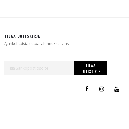
TILAA UUTISKIRJE
Ajankohtaista tietoa, alennuksia yms.
Tilaa
TILAA
uutiskirjeemme:
UUTISKIRJE