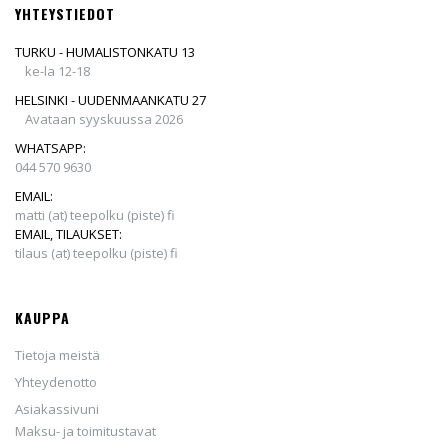
YHTEYSTIEDOT
TURKU - HUMALISTONKATU 13
ke-la 12-18
HELSINKI - UUDENMAANKATU 27
Avataan syyskuussa 2026
WHATSAPP:
044 570 9630
EMAIL:
matti (at) teepolku (piste) fi
EMAIL, TILAUKSET:
tilaus (at) teepolku (piste) fi
KAUPPA
Tietoja meistä
Yhteydenotto
Asiakassivuni
Maksu- ja toimitustavat