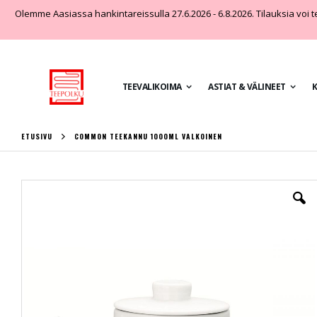
Olemme Aasiassa hankintareissulla 27.6.2026 - 6.8.2026. Tilauksia voi teh
TEEVALIKOIMA
ASTIAT & VÄLINEET
K
ETUSIVU
COMMON TEEKANNU 1000ML VALKOINEN
Skip
to
the
end
of
the
images
gallery