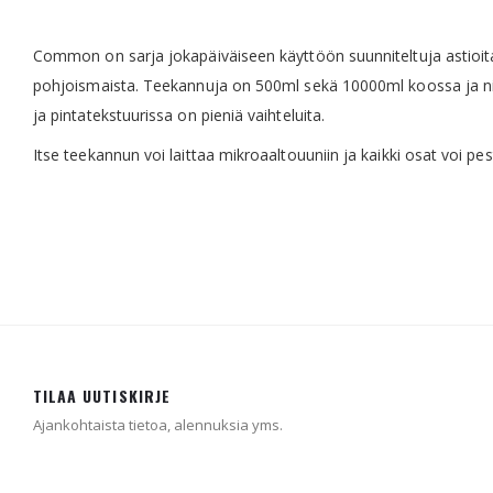
the
images
gallery
Common on sarja jokapäiväiseen käyttöön suunniteltuja astioita.
pohjoismaista. Teekannuja on 500ml sekä 10000ml koossa ja nii
ja pintatekstuurissa on pieniä vaihteluita.
Itse teekannun voi laittaa mikroaaltouuniin ja kaikki osat voi p
TILAA UUTISKIRJE
Ajankohtaista tietoa, alennuksia yms.