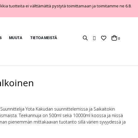
aikkia tuotteita ei välttämättä pystytä toimittamaan ja toimitamme ne 6.8.
6
MUUTA
TIETOA MEISTÄ
tuotteet
0
Cart
lkoinen
Suunnittelija Yota Kakudan suunnittelemissa ja Saikaitokin
oismaista. Teekannuja on 500ml sekä 10000ml koossa ja niissä
ieman pienemmän mittakaavan tuotanto sillä värien syvyydessä ja