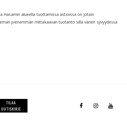
sa Hasamin alueella tuottamissa astioissa on jotain
 hieman pienemmän mittakaavan tuotanto sillä värien syvyydessä
TILAA
UUTISKIRJE