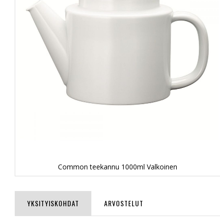
Common teekannu 1000ml Valkoinen
Skip
to
the
YKSITYISKOHDAT
ARVOSTELUT
beginning
of