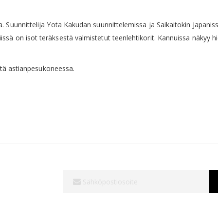
 Suunnittelija Yota Kakudan suunnittelemissa ja Saikaitokin Japanis
ssä on isot teräksestä valmistetut teenlehtikorit. Kannuissa näkyy
estä astianpesukoneessa.
Tilaa
uutiskirjeemme: