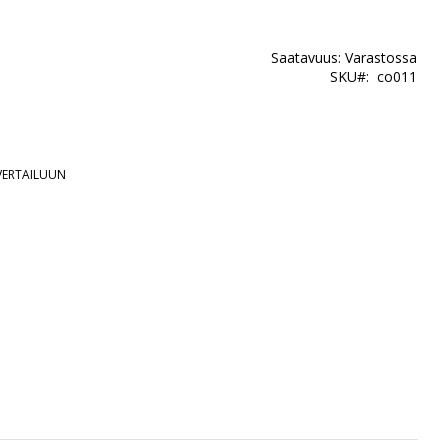
Saatavuus:
Varastossa
SKU
co011
 VERTAILUUN