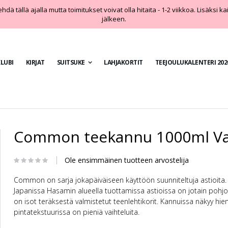
dä tällä ajalla mutta toimitukset voivat olla hitaita - 1-2 viikkoa. Lisäksi k
jälkeen.
LUBI
KIRJAT
SUITSUKE
LAHJAKORTIT
TEEJOULUKALENTERI 202
Common teekannu 1000ml Va
Ole ensimmäinen tuotteen arvostelija
Common on sarja jokapäiväiseen käyttöön suunniteltuja astioita. 
Japanissa Hasamin alueella tuottamissa astioissa on jotain pohj
on isot teräksestä valmistetut teenlehtikorit. Kannuissa näkyy h
pintatekstuurissa on pieniä vaihteluita.